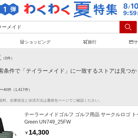
ショッピング
旅行
サ
イラーメイド
」の検索結果
覧
（
0
件）
索条件で「テイラーメイド」に一致するストアは見つか
〜
40
件
（
1,417
件）
送料、在庫状況と決済方法は遷移先ページでご確認ください。
テーラーメイドゴルフ ゴルフ用品 サークルロゴ トートバッグ A
Green UN749_25FW
14,300
￥