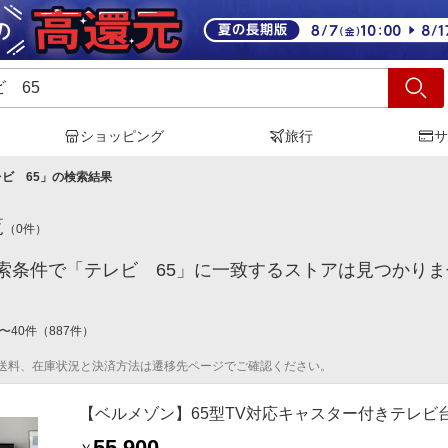
ショッピング
旅行
サ
ビ 65
」の検索結果
覧
（
0
件）
索条件で「テレビ 65」に一致するストアは見つかり
〜
40
件
（
887
件）
送料、在庫状況と決済方法は遷移先ページでご確認ください。
【ベルメゾン】65型TV対応キャスター付きテレビ台
55,900