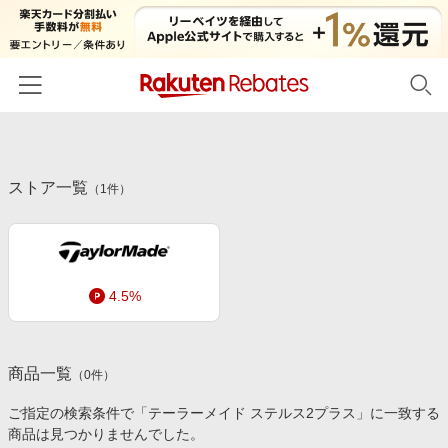
ホーム
ストア一覧
カテゴリー一覧
（
1
件）
百貨店・総合ECモール
イベント一覧
ファッション・インナー・小物
リーベイツ注目ストア
ヘルプ
食品・スイーツ・お酒
4.5%
初回購入者限定特典
友達紹介
日用品・キッチン用品
対象ストア新規限定特典
コスメ・健康・医薬品
楽天IDでログイン/会員登録
新着ストアのご紹介
商品一覧
（
0
件）
キッズ・ベビー用品
電子書籍特集
ご指定の検索条件で「テーラーメイド ステルス2プラス」に一致する
家電・PC・スマホ・カメラ
商品は見つかりませんでした。
楽天ペイ導入ストア