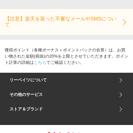
エンタメ
楽天サービス特集
スポーツ・アウトドア・ゴルフ
旅行特集
【注意】楽天を装った不審なメールやSMSについ
インテリア・寝具
て
わくわく夏特集
ペット・花・DIY・車
とことん買い物チャレンジ
旅行・レジャー・ホテル予約
Apple公式サイト×楽天カード分割払い
獲得ポイント（各種ボーナス＋ポイントバックの合算）は、お買
生活・お役立ち
Qoo10メガポ
い物された金額(税抜)の20%を上限とさせていただきます。ポイン
金融・マネー・保険
ト計算の詳細は
こちら
でご確認ください。
Samsung ボーナスキャンペーン
デジタルコンテンツ
週末の高還元 夏の長期版
リーベイツについて
ビジネス・その他サービス
会社概要
その他のサービス
ご利用ガイド
楽天市場
ストア＆ブランド
サイトマップ
楽天モバイル
ユニクロオンラインストア
リーベイツ 公式アプリ
GU（ジーユー）
リーベイツ ポイントアシスト