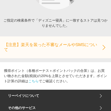
エンタメ
楽天サービス特集
スポーツ・アウトドア・ゴルフ
旅行特集
インテリア・寝具
ご指定の検索条件で「ディズニー寝具」に一致するストアは見つか
わくわく夏特集
りませんでした。
ペット・花・DIY・車
とことん買い物チャレンジ
旅行・レジャー・ホテル予約
Apple公式サイト×楽天カード分割払い
生活・お役立ち
【注意】楽天を装った不審なメールやSMSについ
Qoo10メガポ
て
金融・マネー・保険
Samsung ボーナスキャンペーン
デジタルコンテンツ
週末の高還元 夏の長期版
ビジネス・その他サービス
獲得ポイント（各種ボーナス＋ポイントバックの合算）は、お買
い物された金額(税抜)の20%を上限とさせていただきます。ポイン
ト計算の詳細は
こちら
でご確認ください。
リーベイツについて
会社概要
その他のサービス