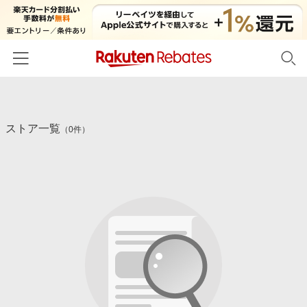
ホーム
ストア一覧
カテゴリー一覧
（0件）
百貨店・総合ECモール
イベント一覧
ファッション・インナー・小物
リーベイツ注目ストア
ヘルプ
食品・スイーツ・お酒
初回購入者限定特典
友達紹介
日用品・キッチン用品
対象ストア新規限定特典
コスメ・健康・医薬品
楽天IDでログイン/会員登録
新着ストアのご紹介
キッズ・ベビー用品
電子書籍特集
家電・PC・スマホ・カメラ
楽天ペイ導入ストア