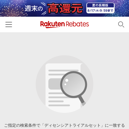
ホーム
カテゴリー一覧
百貨店・総合ECモール
イベント一覧
ファッション・インナー・小物
リーベイツ注目ストア
ヘルプ
食品・スイーツ・お酒
初回購入者限定特典
友達紹介
日用品・キッチン用品
対象ストア新規限定特典
コスメ・健康・医薬品
楽天IDでログイン/会員登録
新着ストアのご紹介
キッズ・ベビー用品
電子書籍特集
家電・PC・スマホ・カメラ
ご指定の検索条件で「ディセンシアトライアルセット」に一致する
楽天ペイ導入ストア