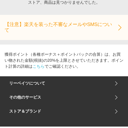
ストア、商品は見つかりませんでした。
エンタメ
楽天サービス特集
スポーツ・アウトドア・ゴルフ
旅行特集
インテリア・寝具
【注意】楽天を装った不審なメールやSMSについ
わくわく夏特集
て
ペット・花・DIY・車
とことん買い物チャレンジ
旅行・レジャー・ホテル予約
Apple公式サイト×楽天カード分割払い
生活・お役立ち
Qoo10メガポ
獲得ポイント（各種ボーナス＋ポイントバックの合算）は、お買
金融・マネー・保険
い物された金額(税抜)の20%を上限とさせていただきます。ポイン
Samsung ボーナスキャンペーン
ト計算の詳細は
こちら
でご確認ください。
デジタルコンテンツ
週末の高還元 夏の長期版
ビジネス・その他サービス
リーベイツについて
会社概要
その他のサービス
ご利用ガイド
楽天市場
ストア＆ブランド
サイトマップ
楽天モバイル
ユニクロオンラインストア
リーベイツ 公式アプリ