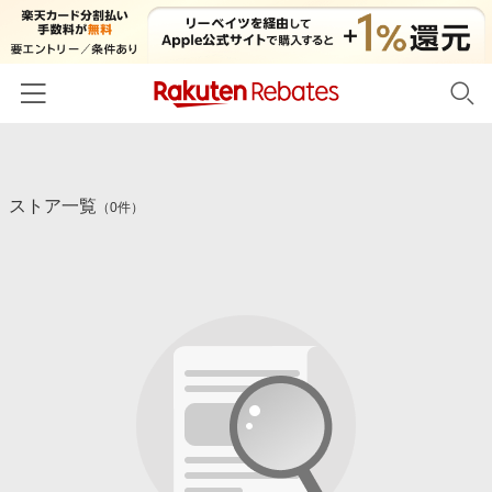
ホーム
ストア一覧
カテゴリー一覧
（0件）
百貨店・総合ECモール
イベント一覧
ファッション・インナー・小物
リーベイツ注目ストア
ヘルプ
食品・スイーツ・お酒
初回購入者限定特典
友達紹介
日用品・キッチン用品
対象ストア新規限定特典
コスメ・健康・医薬品
楽天IDでログイン/会員登録
新着ストアのご紹介
キッズ・ベビー用品
電子書籍特集
家電・PC・スマホ・カメラ
楽天ペイ導入ストア