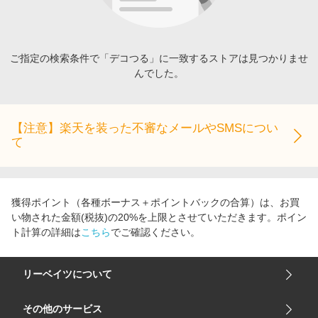
エンタメ
楽天サービス特集
スポーツ・アウトドア・ゴルフ
旅行特集
インテリア・寝具
ご指定の検索条件で「デコつる」に一致するストアは見つかりませ
わくわく夏特集
んでした。
ペット・花・DIY・車
50万ポイント山分けキャンペーン
旅行・レジャー・ホテル予約
とことん買い物チャレンジ
生活・お役立ち
【注意】楽天を装った不審なメールやSMSについ
Apple公式サイト×楽天カード分割払い
て
金融・マネー・保険
Samsung ボーナスキャンペーン
デジタルコンテンツ
週末の高還元 夏の長期版
ビジネス・その他サービス
獲得ポイント（各種ボーナス＋ポイントバックの合算）は、お買
い物された金額(税抜)の20%を上限とさせていただきます。ポイン
ト計算の詳細は
こちら
でご確認ください。
リーベイツについて
会社概要
その他のサービス