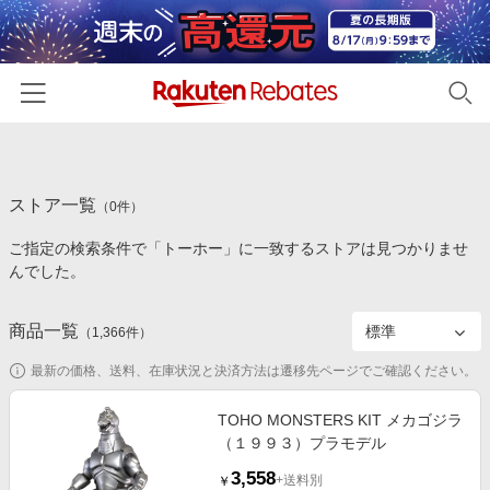
ホーム
ストア一覧
カテゴリー一覧
（
0
件）
ご指定の検索条件で「トーホー」に一致するストアは見つかりませ
百貨店・総合ECモール
イベント一覧
んでした。
ファッション・インナー・小物
リーベイツ注目ストア
ヘルプ
食品・スイーツ・お酒
商品一覧
（
1,366
件）
初回購入者限定特典
友達紹介
日用品・キッチン用品
対象ストア新規限定特典
最新の価格、送料、在庫状況と決済方法は遷移先ページでご確認ください。
コスメ・健康・医薬品
楽天IDでログイン/会員登録
新着ストアのご紹介
TOHO MONSTERS KIT メカゴジラ
キッズ・ベビー用品
（１９９３）プラモデル
電子書籍特集
家電・PC・スマホ・カメラ
3,558
楽天ペイ導入ストア
+送料別
￥