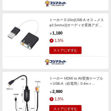
トーホー 0.10m[USB-A オス→メス
φ3.5mmx2]オーディオ変換アダプ
タ P-3XU
1,180
￥
1.5%
ストアにすすむ
トーホー HDMI to AV変換ケーブル
＋USB-A（給電用）0.4m＋
1.4m/0.4m [HDMI⇒RCA /スタンダ
2,980
￥
ードタイプ] HDX-H2AA
1.5%
ストアにすすむ