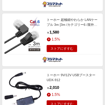
トーホー 超極細やわらか LANケー
ブル 3m [3m /カテゴリー6 /屋外用]
PL6-3LL
1,580
￥
1.5%
ストアにすすむ
トーホー 9V/12V USBブースター
UDX-912
2,010
￥
1.5%
ストアにすすむ