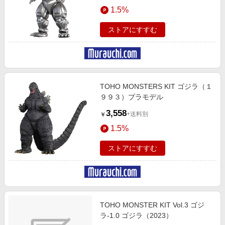
エンタメ
1.5%
楽天サービス特集
スポーツ・アウトドア・ゴルフ
旅行特集
ストアにすすむ
インテリア・寝具
わくわく夏特集
ペット・花・DIY・車
とことん買い物チャレンジ
旅行・レジャー・ホテル予約
Apple公式サイト×楽天カード分割払い
TOHO MONSTERS KIT ゴジラ（１
生活・お役立ち
Qoo10メガポ
９９３）プラモデル
金融・マネー・保険
Samsung ボーナスキャンペーン
3,558
+送料別
￥
デジタルコンテンツ
週末の高還元 夏の長期版
1.5%
ビジネス・その他サービス
ストアにすすむ
TOHO MONSTER KIT Vol.3 ゴジ
ラ-1.0 ゴジラ（2023）