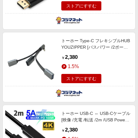
ストアにすすむ
トーホー Type-C フレキシブルHUB
YOUZIPPER [バスパワー /2ポート
/USB3.0対応] HDX-AAC
2,380
￥
1.5%
ストアにすすむ
トーホー USB-C ⇔ USB-Cケーブル
[映像 /充電 /転送 /2m /USB Power
Delivery /100W /USB3.2 Gen2]
2,380
￥
GEN2-2