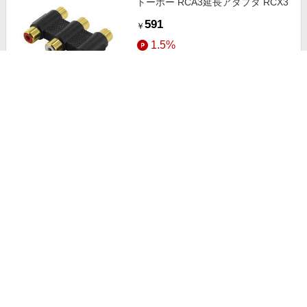
トーホー RCA3延長アダプタ RCX3
591
￥
1.5%
ストアにすすむ
トーホー HDMI変換・延長プラグ
ブラック [HDMI⇔miniHDMI]
ZHDX-MINI
896
￥
1.5%
ストアにすすむ