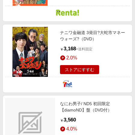
ナニワ金融道 3発目?大蛇市マネー
ウォーズ?（DVD）
3,168
+送料固定
￥
2.0%
ストアにすすむ
なにわ男子/ ND5 初回限定
【diamoND】盤（DVD付）
3,560
￥
4.0%