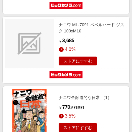
ナニワ ML-7091 ベベルハード ジス
ク 100xM10
3,685
￥
4.0%
ストアにすすむ
ナニワ金融道的な日常 （1）
770
送料無料
￥
3.5%
ストアにすすむ