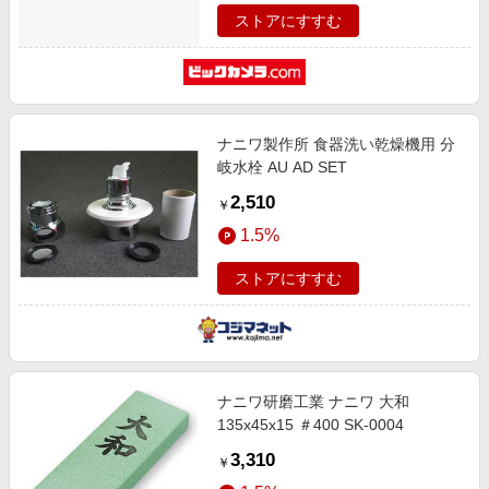
ストアにすすむ
ナニワ製作所 食器洗い乾燥機用 分
岐水栓 AU AD SET
2,510
￥
1.5%
ストアにすすむ
ナニワ研磨工業 ナニワ 大和
135x45x15 ＃400 SK-0004
3,310
￥