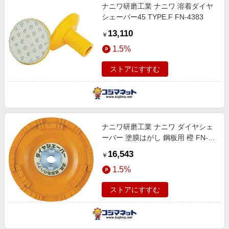
ナニワ研磨工業 ナニワ 溶着ダイヤ
シェーバー45 TYPE.F FN-4383
13,110
￥
1.5%
ストアにすすむ
ナニワ研磨工業 ナニワ ダイヤシェ
ーバー 塗膜はがし 鋼板用 橙 FN-
9273
16,543
￥
1.5%
ストアにすすむ