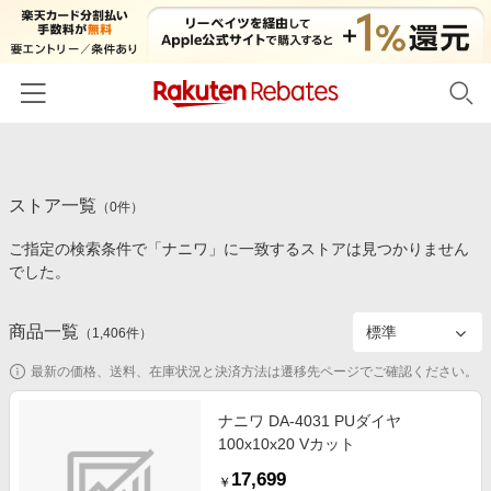
ホーム
ストア一覧
カテゴリー一覧
（
0
件）
ご指定の検索条件で「ナニワ」に一致するストアは見つかりません
百貨店・総合ECモール
イベント一覧
でした。
ファッション・インナー・小物
リーベイツ注目ストア
ヘルプ
食品・スイーツ・お酒
商品一覧
（
1,406
件）
初回購入者限定特典
友達紹介
日用品・キッチン用品
対象ストア新規限定特典
最新の価格、送料、在庫状況と決済方法は遷移先ページでご確認ください。
コスメ・健康・医薬品
楽天IDでログイン/会員登録
新着ストアのご紹介
ナニワ DA-4031 PUダイヤ
キッズ・ベビー用品
100x10x20 Vカット
電子書籍特集
家電・PC・スマホ・カメラ
17,699
楽天ペイ導入ストア
￥