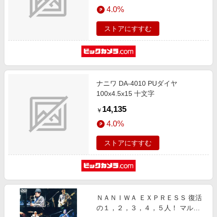
エンタメ
4.0%
楽天サービス特集
スポーツ・アウトドア・ゴルフ
旅行特集
ストアにすすむ
インテリア・寝具
わくわく夏特集
ペット・花・DIY・車
とことん買い物チャレンジ
旅行・レジャー・ホテル予約
Apple公式サイト×楽天カード分割払い
ナニワ DA-4010 PUダイヤ
生活・お役立ち
Qoo10メガポ
100x4.5x15 十文字
金融・マネー・保険
Samsung ボーナスキャンペーン
14,135
￥
デジタルコンテンツ
週末の高還元 夏の長期版
4.0%
ビジネス・その他サービス
ストアにすすむ
ＮＡＮＩＷＡ ＥＸＰＲＥＳＳ 復活
の１，２，３，４，５人！ マルチ