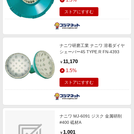
ストアにすすむ
ナニワ研磨工業 ナニワ 溶着ダイヤ
シェーバー45 TYPE.R FN-4393
11,170
￥
1.5%
ストアにすすむ
ナニワ MJ-6091 ジスク 金属研削
#400 砥材A
1,001
￥