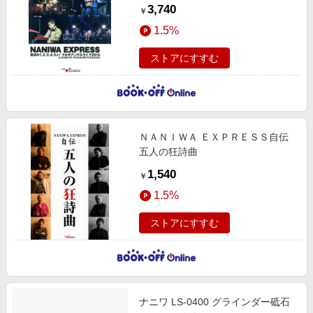
アングルライブ２０１４ ａｔ ＳＨ
3,740
￥
ＩＢＵＹＡ ＰＬＥＡＳＵＲＥ ＰＬ
1.5%
ＥＡＳＵＲＥ
ストアにすすむ
ＮＡＮＩＷＡ ＥＸＰＲＥＳＳ自伝
五人の狂詩曲
1,540
￥
1.5%
ストアにすすむ
ナニワ LS-0400 グラインダー砥石