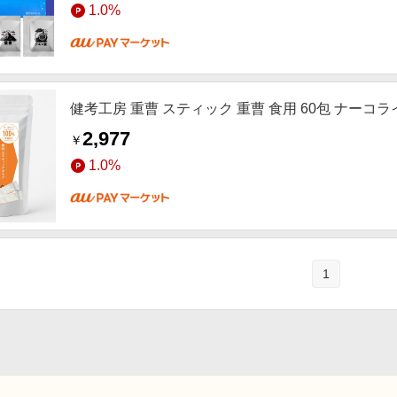
1.0%
健考工房 重曹 スティック 重曹 食用 60包 ナーコラ
2,977
￥
1.0%
1