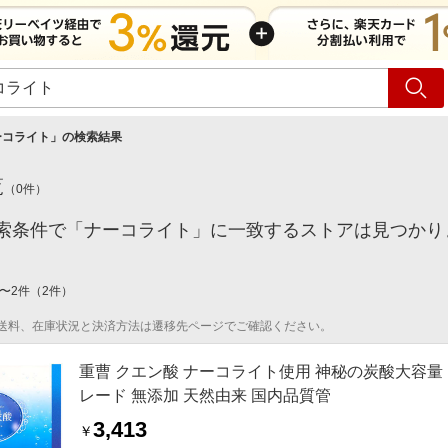
ショッピング
旅行
サ
ーコライト
」の検索結果
覧
（
0
件）
索条件で「ナーコライト」に一致するストアは見つかり
〜
2
件
（
2
件）
送料、在庫状況と決済方法は遷移先ページでご確認ください。
重曹 クエン酸 ナーコライト使用 神秘の炭酸大容量 1
レード 無添加 天然由来 国内品質管
3,413
￥