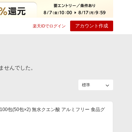
アカウント作成
楽天IDでログイン
ービス
プレイ
ヘルプ
ませんでした。
00包(50包×2) 無水クエン酸 アルミフリー 食品グ