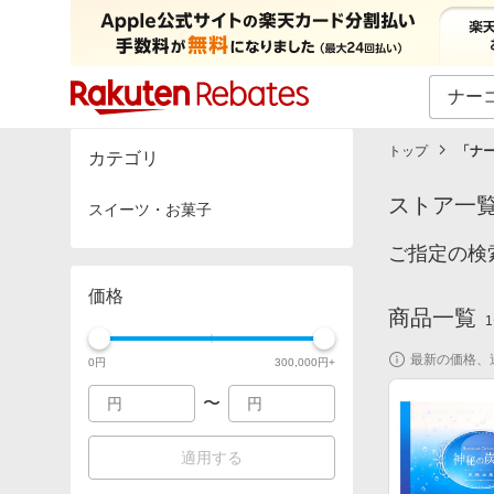
カテゴリー一覧
イベント一覧
トップ
「
ナ
カテゴリ
ストア一
スイーツ・お菓子
ご指定の検
価格
商品一覧
1
最新の価格、
0
円
300,000
円+
〜
適用する