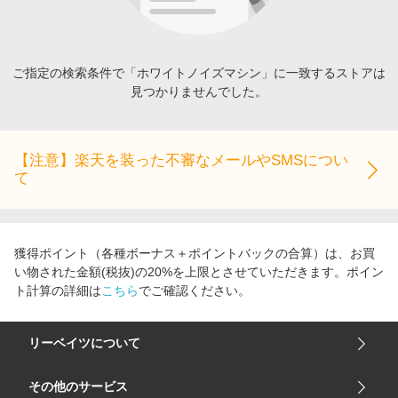
エンタメ
楽天サービス特集
スポーツ・アウトドア・ゴルフ
旅行特集
インテリア・寝具
ご指定の検索条件で「ホワイトノイズマシン」に一致するストアは
お中元特集2026
見つかりませんでした。
ペット・花・DIY・車
わくわく夏特集
旅行・レジャー・ホテル予約
とことん買い物チャレンジ
生活・お役立ち
【注意】楽天を装った不審なメールやSMSについ
Apple公式サイト×楽天カード分割払い
て
金融・マネー・保険
Qoo10メガポ
デジタルコンテンツ
ビジネス・その他サービス
獲得ポイント（各種ボーナス＋ポイントバックの合算）は、お買
い物された金額(税抜)の20%を上限とさせていただきます。ポイン
ト計算の詳細は
こちら
でご確認ください。
リーベイツについて
会社概要
その他のサービス