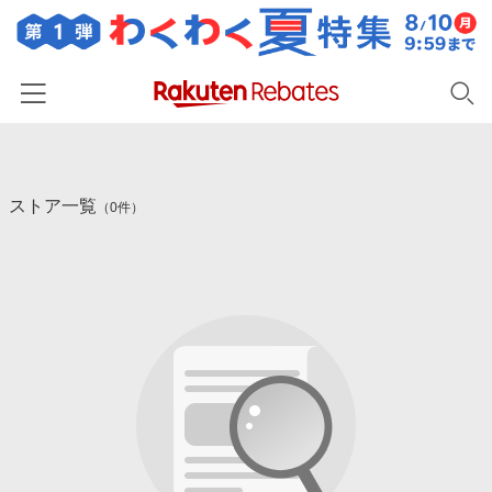
ホーム
ストア一覧
カテゴリー一覧
（0件）
百貨店・総合ECモール
イベント一覧
ファッション・インナー・小物
リーベイツ注目ストア
ヘルプ
食品・スイーツ・お酒
初回購入者限定特典
友達紹介
日用品・キッチン用品
対象ストア新規限定特典
コスメ・健康・医薬品
楽天IDでログイン/会員登録
新着ストアのご紹介
キッズ・ベビー用品
電子書籍特集
家電・PC・スマホ・カメラ
楽天ペイ導入ストア