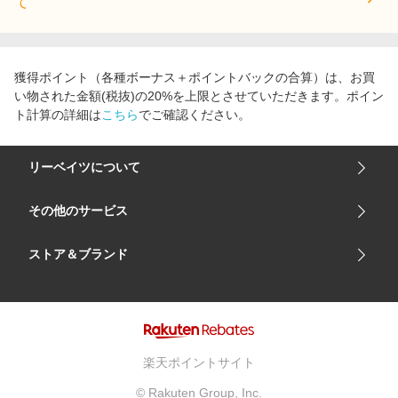
て
獲得ポイント（各種ボーナス＋ポイントバックの合算）は、お買
い物された金額(税抜)の20%を上限とさせていただきます。ポイン
ト計算の詳細は
こちら
でご確認ください。
リーベイツについて
会社概要
その他のサービス
ご利用ガイド
楽天市場
ストア＆ブランド
サイトマップ
楽天モバイル
ユニクロオンラインストア
リーベイツ 公式アプリ
GU（ジーユー）
リーベイツ ポイントアシスト
資生堂オンラインストア
ヘルプ・お問い合わせ
楽天ポイントサイト
Apple公式サイト
利用規約
© Rakuten Group, Inc.