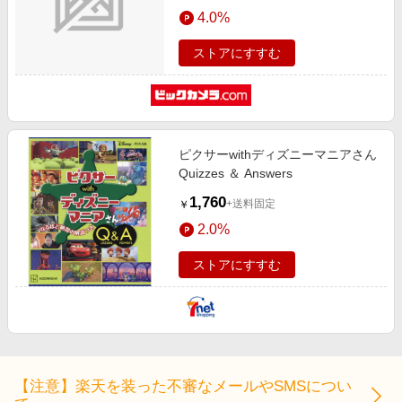
エンタメ
4.0%
楽天サービス特集
スポーツ・アウトドア・ゴルフ
旅行特集
ストアにすすむ
インテリア・寝具
わくわく夏特集
ペット・花・DIY・車
とことん買い物チャレンジ
旅行・レジャー・ホテル予約
Apple公式サイト×楽天カード分割払い
ピクサーwithディズニーマニアさん
生活・お役立ち
Qoo10メガポ
Quizzes ＆ Answers
金融・マネー・保険
Samsung ボーナスキャンペーン
1,760
+送料固定
￥
デジタルコンテンツ
週末の高還元 夏の長期版
2.0%
ビジネス・その他サービス
ストアにすすむ
【注意】楽天を装った不審なメールやSMSについ