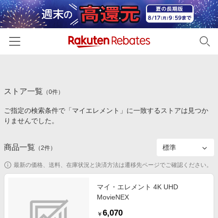
ホーム
ストア一覧
カテゴリー一覧
（
0
件）
ご指定の検索条件で「マイエレメント」に一致するストアは見つか
百貨店・総合ECモール
イベント一覧
りませんでした。
ファッション・インナー・小物
リーベイツ注目ストア
ヘルプ
食品・スイーツ・お酒
商品一覧
（
2
件）
初回購入者限定特典
友達紹介
日用品・キッチン用品
対象ストア新規限定特典
最新の価格、送料、在庫状況と決済方法は遷移先ページでご確認ください。
コスメ・健康・医薬品
楽天IDでログイン/会員登録
新着ストアのご紹介
マイ・エレメント 4K UHD
キッズ・ベビー用品
MovieNEX
電子書籍特集
家電・PC・スマホ・カメラ
6,070
楽天ペイ導入ストア
￥