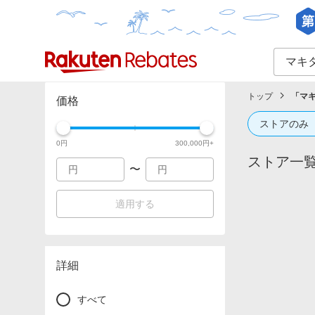
カテゴリー一覧
イベント一覧
トップ
「
マ
価格
ストアのみ
0
円
300,000
円+
ストア一
〜
適用する
詳細
すべて