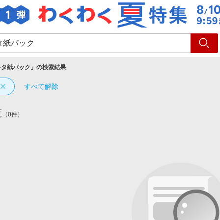
ショッピング
旅行
サ
キタ紙パック
」の検索結果
すべて解除
覧
（0件）