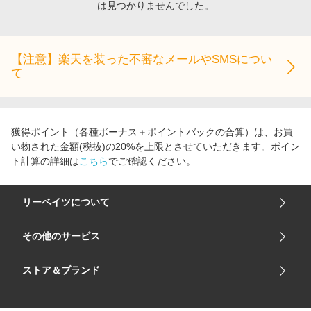
は見つかりませんでした。
エンタメ
楽天サービス特集
スポーツ・アウトドア・ゴルフ
旅行特集
インテリア・寝具
【注意】楽天を装った不審なメールやSMSについ
わくわく夏特集
て
ペット・花・DIY・車
とことん買い物チャレンジ
旅行・レジャー・ホテル予約
Apple公式サイト×楽天カード分割払い
生活・お役立ち
Qoo10メガポ
獲得ポイント（各種ボーナス＋ポイントバックの合算）は、お買
金融・マネー・保険
い物された金額(税抜)の20%を上限とさせていただきます。ポイン
Samsung ボーナスキャンペーン
ト計算の詳細は
こちら
でご確認ください。
デジタルコンテンツ
週末の高還元 夏の長期版
ビジネス・その他サービス
リーベイツについて
会社概要
その他のサービス
ご利用ガイド
楽天市場
ストア＆ブランド
サイトマップ
楽天モバイル
ユニクロオンラインストア
リーベイツ 公式アプリ