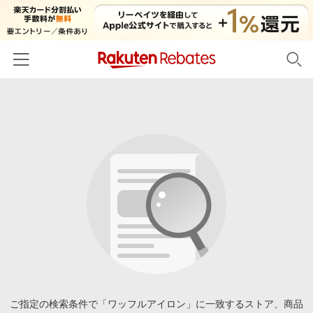
ホーム
カテゴリー一覧
百貨店・総合ECモール
イベント一覧
ファッション・インナー・小物
リーベイツ注目ストア
ヘルプ
食品・スイーツ・お酒
初回購入者限定特典
友達紹介
日用品・キッチン用品
対象ストア新規限定特典
コスメ・健康・医薬品
楽天IDでログイン/会員登録
新着ストアのご紹介
キッズ・ベビー用品
電子書籍特集
家電・PC・スマホ・カメラ
ご指定の検索条件で「ワッフルアイロン」に一致するストア、商品
楽天ペイ導入ストア