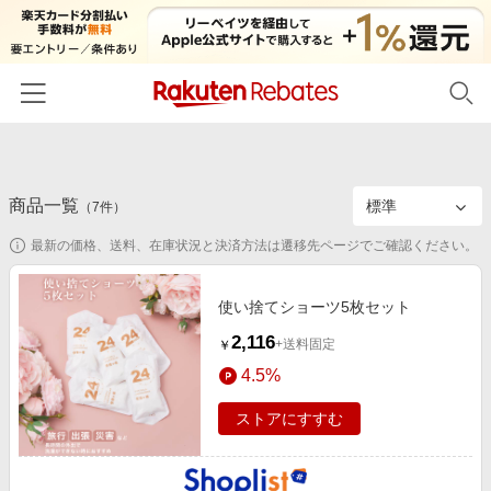
ホーム
商品一覧
カテゴリー一覧
（
7
件）
最新の価格、送料、在庫状況と決済方法は遷移先ページでご確認ください。
百貨店・総合ECモール
イベント一覧
ファッション・インナー・小物
リーベイツ注目ストア
ヘルプ
使い捨てショーツ5枚セット
食品・スイーツ・お酒
初回購入者限定特典
2,116
+送料固定
￥
友達紹介
日用品・キッチン用品
対象ストア新規限定特典
4.5%
コスメ・健康・医薬品
楽天IDでログイン/会員登録
新着ストアのご紹介
ストアにすすむ
キッズ・ベビー用品
電子書籍特集
家電・PC・スマホ・カメラ
楽天ペイ導入ストア