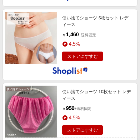
エンタメ
楽天サービス特集
スポーツ・アウトドア・ゴルフ
旅行特集
使い捨てショーツ 5枚セット レデ
インテリア・寝具
ィース
わくわく夏特集
1,460
ペット・花・DIY・車
+送料固定
￥
とことん買い物チャレンジ
4.5%
旅行・レジャー・ホテル予約
Apple公式サイト×楽天カード分割払い
生活・お役立ち
ストアにすすむ
Qoo10メガポ
金融・マネー・保険
Samsung ボーナスキャンペーン
デジタルコンテンツ
週末の高還元 夏の長期版
ビジネス・その他サービス
使い捨てショーツ 10枚セット レデ
ィース
950
+送料固定
￥
4.5%
ストアにすすむ