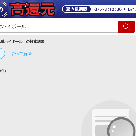
ショッピング
旅行
サ
焼酎ハイボール
」の検索結果
すべて解除
0件）