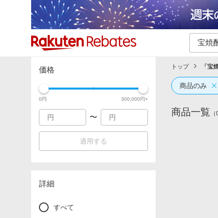
カテゴリー一覧
イベント一覧
トップ
「
宝
価格
商品のみ
0
円
300,000
円+
商品一覧
（
〜
適用する
詳細
すべて