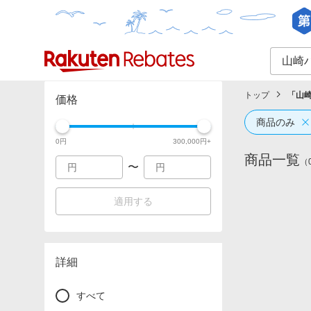
カテゴリー一覧
イベント一覧
トップ
「
山
価格
商品のみ
0
円
300,000
円+
商品一覧
（
〜
適用する
詳細
すべて