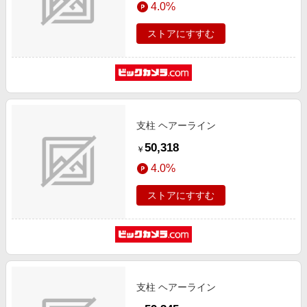
4.0%
エンタメ
楽天サービス特集
スポーツ・アウトドア・ゴルフ
ストアにすすむ
旅行特集
インテリア・寝具
わくわく夏特集
ペット・花・DIY・車
とことん買い物チャレンジ
旅行・レジャー・ホテル予約
Apple公式サイト×楽天カード分割払い
生活・お役立ち
支柱 ヘアーライン
Qoo10メガポ
金融・マネー・保険
50,318
￥
Samsung ボーナスキャンペーン
デジタルコンテンツ
4.0%
週末の高還元 夏の長期版
ビジネス・その他サービス
ストアにすすむ
支柱 ヘアーライン