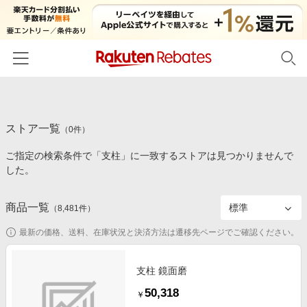
ホーム
ストア一覧
カテゴリー一覧
（
0
件）
ご指定の検索条件で「支柱」に一致するストアは見つかりませんで
百貨店・総合ECモール
イベント一覧
した。
ファッション・インナー・小物
リーベイツ注目ストア
ヘルプ
食品・スイーツ・お酒
商品一覧
（
8,481
件）
初回購入者限定特典
友達紹介
日用品・キッチン用品
対象ストア新規限定特典
最新の価格、送料、在庫状況と決済方法は遷移先ページでご確認ください。
コスメ・健康・医薬品
楽天IDでログイン/会員登録
新着ストアのご紹介
キッズ・ベビー用品
支柱 鏡面磨
電子書籍特集
50,318
家電・PC・スマホ・カメラ
￥
楽天ペイ導入ストア