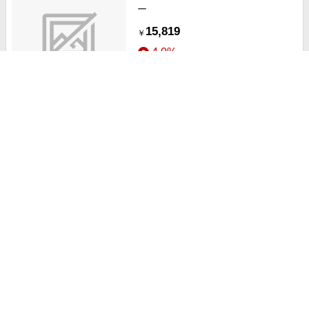
ー
15,819
￥
4.0%
ストアにすすむ
支柱（埋込み式） 鏡面磨
18,769
￥
4.0%
ストアにすすむ