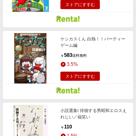
ストアにすすむ
ケシカスくん 白熱！！パーティー
ゲーム編
583
送料無料
￥
3.5%
ストアにすすむ
小説選集I 徘徊する男昭和エロスえ
れじい／福笑い
110
￥
1.5%