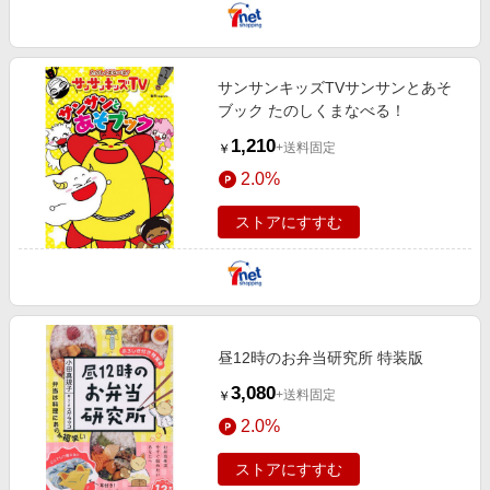
サンサンキッズTVサンサンとあそ
ブック たのしくまなべる！
1,210
+送料固定
￥
2.0%
ストアにすすむ
昼12時のお弁当研究所 特装版
3,080
+送料固定
￥
2.0%
ストアにすすむ