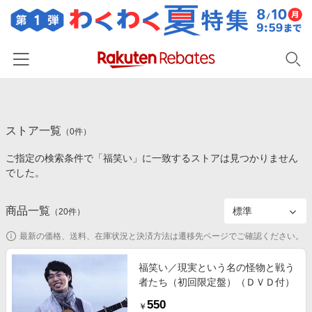
ホーム
ストア一覧
カテゴリー一覧
（
0
件）
ご指定の検索条件で「福笑い」に一致するストアは見つかりません
百貨店・総合ECモール
イベント一覧
でした。
ファッション・インナー・小物
リーベイツ注目ストア
ヘルプ
食品・スイーツ・お酒
商品一覧
（
20
件）
初回購入者限定特典
友達紹介
日用品・キッチン用品
対象ストア新規限定特典
最新の価格、送料、在庫状況と決済方法は遷移先ページでご確認ください。
コスメ・健康・医薬品
楽天IDでログイン/会員登録
新着ストアのご紹介
福笑い／現実という名の怪物と戦う
キッズ・ベビー用品
者たち（初回限定盤）（ＤＶＤ付）
電子書籍特集
家電・PC・スマホ・カメラ
550
楽天ペイ導入ストア
￥