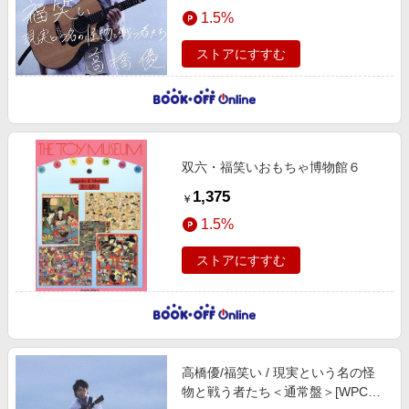
エンタメ
1.5%
楽天サービス特集
スポーツ・アウトドア・ゴルフ
旅行特集
ストアにすすむ
インテリア・寝具
お中元特集2026
ペット・花・DIY・車
わくわく夏特集
旅行・レジャー・ホテル予約
とことん買い物チャレンジ
生活・お役立ち
双六・福笑いおもちゃ博物館６
Apple公式サイト×楽天カード分割払い
金融・マネー・保険
1,375
￥
Qoo10メガポ
デジタルコンテンツ
1.5%
ビジネス・その他サービス
ストアにすすむ
高橋優/福笑い / 現実という名の怪
物と戦う者たち＜通常盤＞[WPCL-