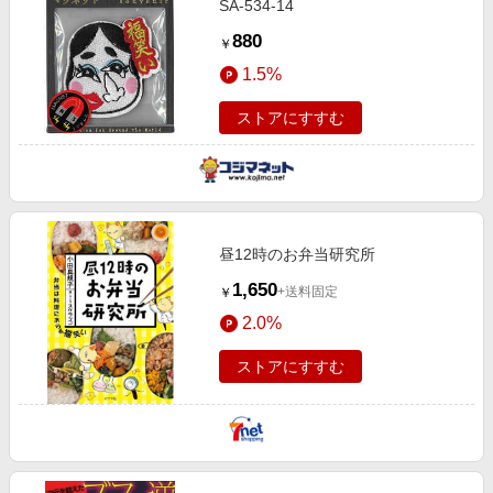
SA-534-14
880
￥
1.5%
ストアにすすむ
昼12時のお弁当研究所
1,650
+送料固定
￥
2.0%
ストアにすすむ