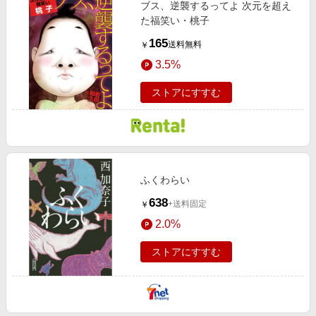
ブス、逆襲するってよ 次元を超え
た福笑い・桃子
165
送料無料
￥
3.5%
ストアにすすむ
ふくわらい
638
+送料固定
￥
2.0%
ストアにすすむ