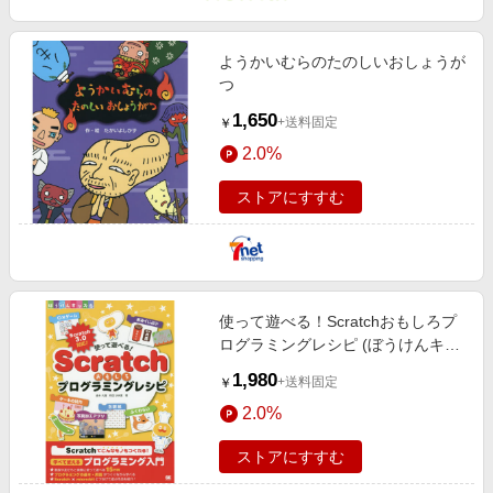
ようかいむらのたのしいおしょうが
つ
1,650
+送料固定
￥
2.0%
ストアにすすむ
使って遊べる！Scratchおもしろプ
ログラミングレシピ (ぼうけんキッ
ズ)
1,980
+送料固定
￥
2.0%
ストアにすすむ