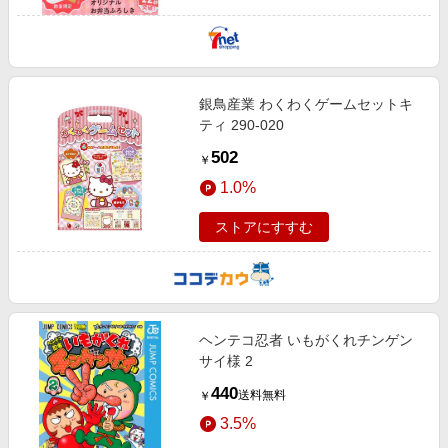
銀鳥産業 わくわくゲームセットキ
ティ 290-020
502
￥
1.0%
ストアにすすむ
ヘンテコ忍者 いもがくれチンゲン
サイ様 2
440
送料無料
￥
3.5%