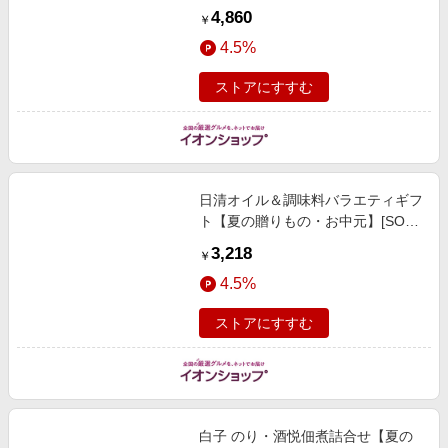
[BK-50D] 魚介・海産物
4,860
￥
4.5%
ストアにすすむ
日清オイル＆調味料バラエティギフ
ト【夏の贈りもの・お中元】[SON-
60AW] 調味料・佃煮・練り物
3,218
￥
4.5%
ストアにすすむ
白子 のり・酒悦佃煮詰合せ【夏の