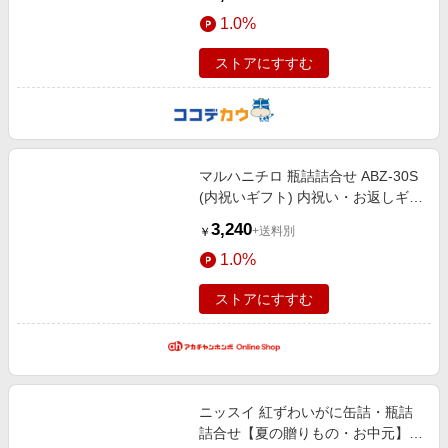
1.0%
ストアにすすむ
マルハニチロ 瓶詰詰合せ ABZ-30S
(内祝いギフト) 内祝い・お返しギフ
ト 菓子・食品ギフト 惣菜・缶詰・
3,240
+送料別
￥
佃煮・調味料
1.0%
ストアにすすむ
ニッスイ 紅ずわいがに缶詰・瓶詰
詰合せ【夏の贈りもの・お中元】