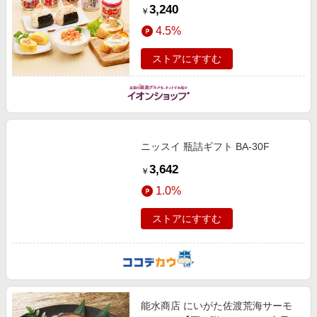
【季節の贈り物＆ご褒美ギフト】
3,240
￥
4.5%
ストアにすすむ
ニッスイ 瓶詰ギフト BA-30F
3,642
￥
1.0%
ストアにすすむ
能水商店 にいがた佐渡荒海サーモ