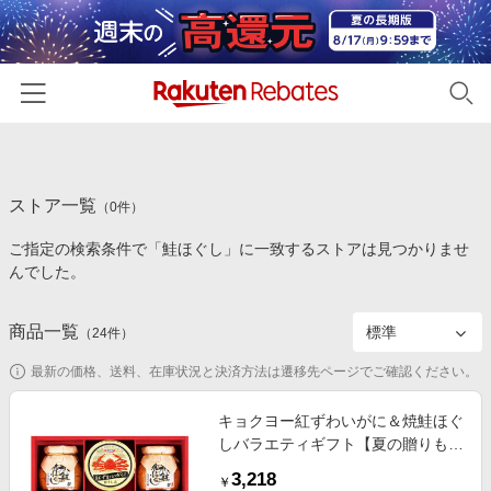
ホーム
ストア一覧
カテゴリー一覧
（
0
件）
ご指定の検索条件で「鮭ほぐし」に一致するストアは見つかりませ
百貨店・総合ECモール
イベント一覧
んでした。
ファッション・インナー・小物
リーベイツ注目ストア
ヘルプ
食品・スイーツ・お酒
商品一覧
（
24
件）
初回購入者限定特典
友達紹介
日用品・キッチン用品
対象ストア新規限定特典
最新の価格、送料、在庫状況と決済方法は遷移先ページでご確認ください。
コスメ・健康・医薬品
楽天IDでログイン/会員登録
新着ストアのご紹介
キョクヨー紅ずわいがに＆焼鮭ほぐ
キッズ・ベビー用品
しバラエティギフト【夏の贈りも
電子書籍特集
の・お中元】[KMH-50AT] 魚介・海
家電・PC・スマホ・カメラ
3,218
楽天ペイ導入ストア
￥
産物