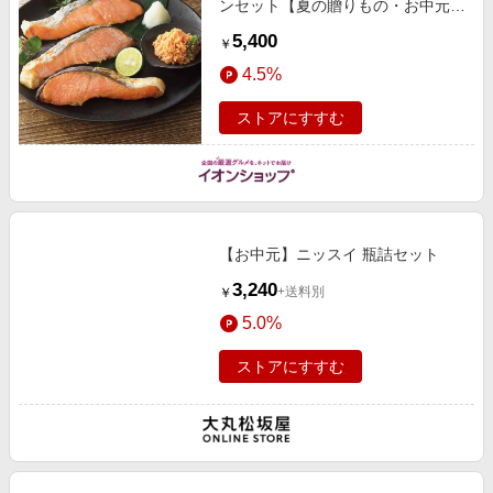
ンセット【夏の贈りもの・お中元】
[G-012] 魚介・海産物
5,400
￥
4.5%
ストアにすすむ
【お中元】ニッスイ 瓶詰セット
3,240
+送料別
￥
5.0%
ストアにすすむ