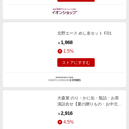
北野エース めし友セット FD1
1,968
￥
1.5%
ストアにすすむ
大森屋 のり・かに缶・瓶詰・お茶
漬詰合せ【夏の贈りもの・お中元】
[KYB-30A] 調味料・佃煮・練り物
2,916
￥
4.5%