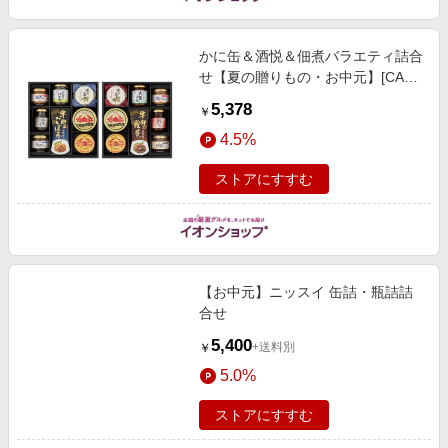
かに缶＆酒悦＆佃煮バラエティ詰合
せ【夏の贈りもの・お中元】[CAN-
100AW] 魚介・海産物
5,378
￥
4.5%
ストアにすすむ
【お中元】ニッスイ 缶詰・瓶詰詰
合せ
5,400
+送料別
￥
5.0%
ストアにすすむ