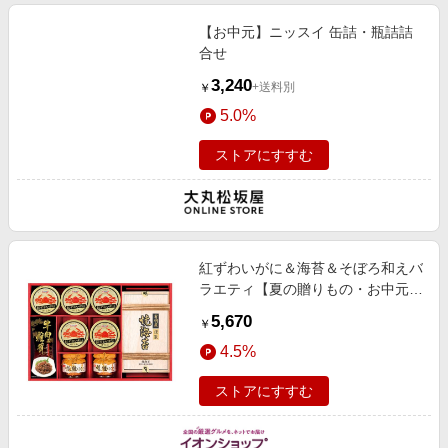
【お中元】ニッスイ 缶詰・瓶詰詰
合せ
3,240
+送料別
￥
5.0%
ストアにすすむ
紅ずわいがに＆海苔＆そぼろ和えバ
ラエティ【夏の贈りもの・お中元】
[KSN-100AS] 魚介・海産物
5,670
￥
4.5%
ストアにすすむ