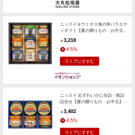
ニッスイ＆ウミオス海の幸バラエテ
ィギフト【夏の贈りもの・お中元】
[GHC-50R] 魚介・海産物
3,218
￥
4.5%
ストアにすすむ
ニッスイ 紅ずわいがに缶詰・瓶詰
詰合せ【夏の贈りもの・お中元】
[IN-35D] 魚介・海産物
3,402
￥
4.5%
ストアにすすむ