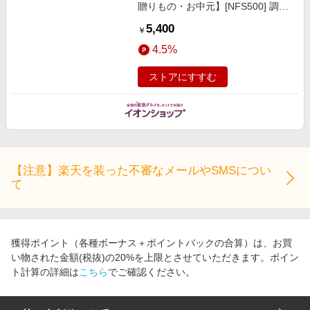
贈りもの・お中元】[NFS500] 調味
料・佃煮・練り物
5,400
￥
4.5%
ストアにすすむ
【注意】楽天を装った不審なメールやSMSについ
て
獲得ポイント（各種ボーナス＋ポイントバックの合算）は、お買
い物された金額(税抜)の20%を上限とさせていただきます。ポイン
ト計算の詳細は
こちら
でご確認ください。