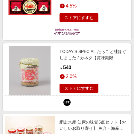
エンタメ
4.5%
楽天サービス特集
スポーツ・アウトドア・ゴルフ
旅行特集
ストアにすすむ
インテリア・寝具
わくわく夏特集
ペット・花・DIY・車
とことん買い物チャレンジ
旅行・レジャー・ホテル予約
Apple公式サイト×楽天カード分割払い
TODAY'S SPECIAL たらこと鮭ほぐ
生活・お役立ち
Qoo10メガポ
しました / カネタ【賞味期限
金融・マネー・保険
2027/03/21】 クリア グロッサリー
Samsung ボーナスキャンペーン
540
￥
トゥデイズスペシャル 597828 and
デジタルコンテンツ
週末の高還元 夏の長期版
2.0%
ST アンドエスティ（旧ドットエス
ビジネス・その他サービス
ティ）
ストアにすすむ
網走水産 知床の味覚5点セット【お
いしいお取り寄せ】 魚介・海産物