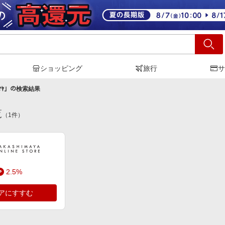
ショッピング
旅行
サ
ﾏﾔ
」の検索結果
覧
（
1
件）
2.5%
アにすすむ