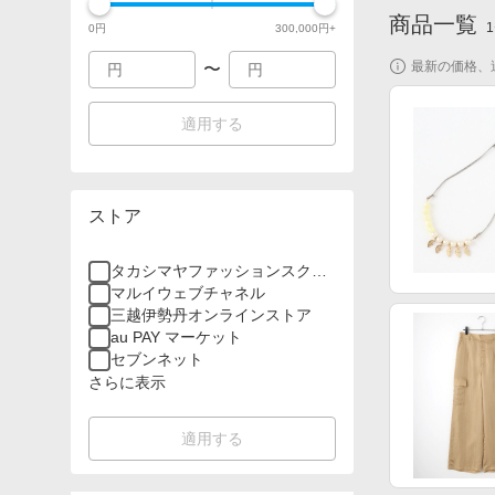
商品一覧
1
0
円
300,000
円+
最新の価格、
〜
適用する
ストア
タカシマヤファッションスクエ
ア
マルイウェブチャネル
三越伊勢丹オンラインストア
au PAY マーケット
セブンネット
さらに表示
適用する