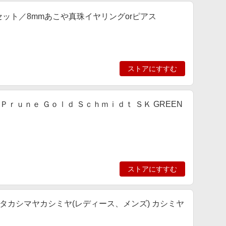
スセット／8mmあこや真珠イヤリングorピアス
ストアにすすむ
ット Ｐｒｕｎｅ Ｇｏｌｄ Ｓｃｈｍｉｄｔ ＳＫ GREEN
ストアにすすむ
ンズ)/タカシマヤカシミヤ(レディース、メンズ) カシミヤ