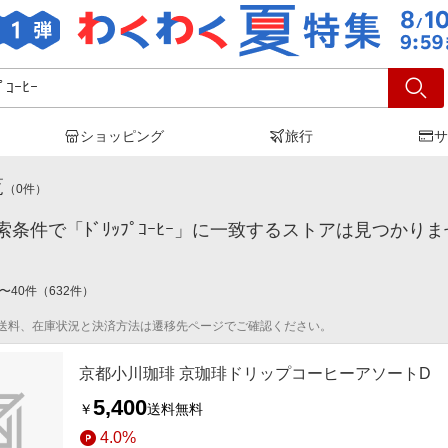
ショッピング
旅行
サ
ｯﾌﾟｺｰﾋｰ
」の検索結果
覧
（
0
件）
条件で「ﾄﾞﾘｯﾌﾟｺｰﾋｰ」に一致するストアは見つかり
〜
40
件
（
632
件）
送料、在庫状況と決済方法は遷移先ページでご確認ください。
京都小川珈琲 京珈琲ドリップコーヒーアソートD
5,400
￥
送料無料
4.0%