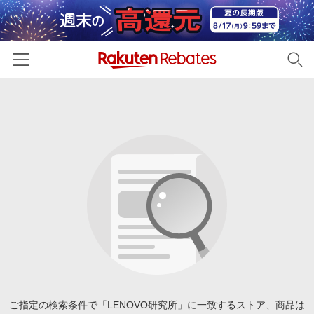
ホーム
カテゴリー一覧
百貨店・総合ECモール
イベント一覧
ファッション・インナー・小物
リーベイツ注目ストア
ヘルプ
食品・スイーツ・お酒
初回購入者限定特典
友達紹介
日用品・キッチン用品
対象ストア新規限定特典
コスメ・健康・医薬品
楽天IDでログイン/会員登録
新着ストアのご紹介
キッズ・ベビー用品
電子書籍特集
家電・PC・スマホ・カメラ
ご指定の検索条件で「LENOVO研究所」に一致するストア、商品は
楽天ペイ導入ストア