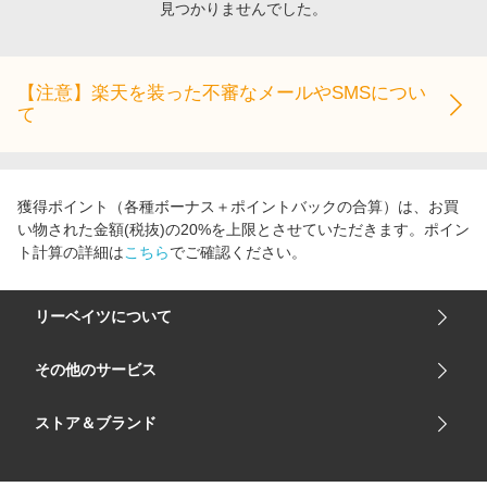
見つかりませんでした。
エンタメ
楽天サービス特集
スポーツ・アウトドア・ゴルフ
旅行特集
インテリア・寝具
【注意】楽天を装った不審なメールやSMSについ
わくわく夏特集
て
ペット・花・DIY・車
とことん買い物チャレンジ
旅行・レジャー・ホテル予約
Apple公式サイト×楽天カード分割払い
生活・お役立ち
Qoo10メガポ
獲得ポイント（各種ボーナス＋ポイントバックの合算）は、お買
金融・マネー・保険
い物された金額(税抜)の20%を上限とさせていただきます。ポイン
Samsung ボーナスキャンペーン
ト計算の詳細は
こちら
でご確認ください。
デジタルコンテンツ
週末の高還元 夏の長期版
ビジネス・その他サービス
リーベイツについて
会社概要
その他のサービス
ご利用ガイド
楽天市場
ストア＆ブランド
サイトマップ
楽天モバイル
ユニクロオンラインストア
リーベイツ 公式アプリ