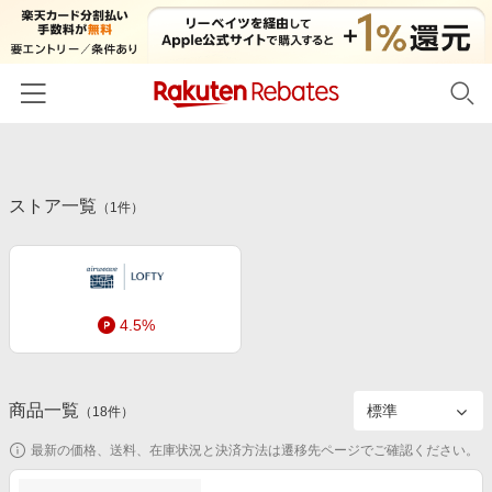
ホーム
ストア一覧
カテゴリー一覧
（
1
件）
百貨店・総合ECモール
イベント一覧
ファッション・インナー・小物
リーベイツ注目ストア
ヘルプ
食品・スイーツ・お酒
4.5%
初回購入者限定特典
友達紹介
日用品・キッチン用品
対象ストア新規限定特典
コスメ・健康・医薬品
楽天IDでログイン/会員登録
新着ストアのご紹介
商品一覧
（
18
件）
キッズ・ベビー用品
電子書籍特集
最新の価格、送料、在庫状況と決済方法は遷移先ページでご確認ください。
家電・PC・スマホ・カメラ
楽天ペイ導入ストア