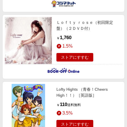
Ｌｏｆｔｙ ｒｏｓｅ（初回限定
盤）（２ＤＶＤ付）
1,760
￥
1.5%
ストアにすすむ
Lofty Hights （青春！Cheers
High！！）［英語版］
110
送料無料
￥
3.5%
ストアにすすむ