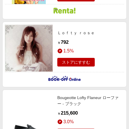
Ｌｏｆｔｙ ｒｏｓｅ
792
￥
1.5%
ストアにすすむ
Bougeotte Lofty Flaneur ローファ
ー - ブラック
215,600
￥
3.0%