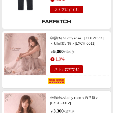
ストアにすすむ
榊原ゆい/Lofty rose ［CD+2DVD］
＜初回限定盤＞[LXCH-0011]
5,060
+送料別
￥
1.0%
ストアにすすむ
榊原ゆい/Lofty rose＜通常盤＞
[LXCH-0012]
3,300
+送料別
￥