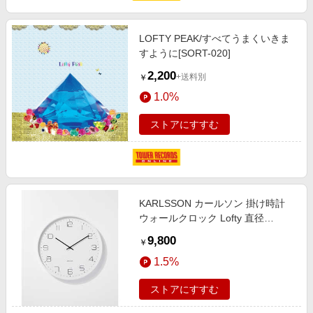
LOFTY PEAK/すべてうまくいきま
すように[SORT-020]
2,200
+送料別
￥
1.0%
ストアにすすむ
KARLSSON カールソン 掛け時計
ウォールクロック Lofty 直径
400mm ホワイト KA5751WH
9,800
￥
1.5%
ストアにすすむ