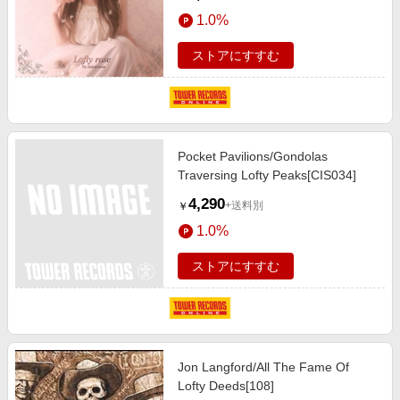
1.0%
ストアにすすむ
Pocket Pavilions/Gondolas
Traversing Lofty Peaks[CIS034]
4,290
+送料別
￥
1.0%
ストアにすすむ
Jon Langford/All The Fame Of
Lofty Deeds[108]