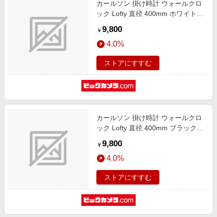
カールソン 掛け時計 ウォールクロ
エンタメ
楽天サービス特集
ック Lofty 直径 400mm ホワイト
スポーツ・アウトドア・ゴルフ
KA5751WH
旅行特集
9,800
￥
インテリア・寝具
わくわく夏特集
4.0%
ペット・花・DIY・車
とことん買い物チャレンジ
ストアにすすむ
旅行・レジャー・ホテル予約
Apple公式サイト×楽天カード分割払い
生活・お役立ち
Qoo10メガポ
金融・マネー・保険
Samsung ボーナスキャンペーン
デジタルコンテンツ
カールソン 掛け時計 ウォールクロ
週末の高還元 夏の長期版
ック Lofty 直径 400mm ブラック
ビジネス・その他サービス
KA5751BK
9,800
￥
4.0%
ストアにすすむ