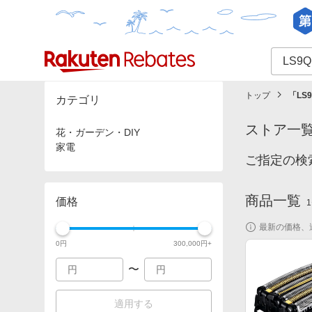
カテゴリー一覧
イベント一覧
トップ
「
LS
カテゴリ
ストア一
花・ガーデン・DIY
家電
ご指定の検
商品一覧
価格
1
最新の価格、
0
円
300,000
円+
〜
適用する