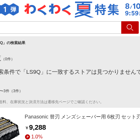
ショッピング
旅行
サ
9Q
」の検索結果
覧
（
0
件）
索条件で「LS9Q」に一致するストアは見つかりません
〜
3
件
（
3
件）
送料、在庫状況と決済方法は遷移先ページでご確認ください。
Panasonic 替刃 メンズシェーバー用 6枚刃 セット刃 
9,288
￥
1.0%