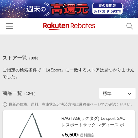
ホーム
ストア一覧
カテゴリー一覧
（
0
件）
ご指定の検索条件で「LeSport」に一致するストアは見つかりません
百貨店・総合ECモール
イベント一覧
でした。
ファッション・インナー・小物
リーベイツ注目ストア
ヘルプ
食品・スイーツ・お酒
商品一覧
（
12
件）
初回購入者限定特典
友達紹介
日用品・キッチン用品
対象ストア新規限定特典
最新の価格、送料、在庫状況と決済方法は遷移先ページでご確認ください。
コスメ・健康・医薬品
楽天IDでログイン/会員登録
新着ストアのご紹介
RAGTAG(ラグタグ) Lesport SAC
キッズ・ベビー用品
レスポートサック レディース ボス
電子書籍特集
トンバッグ
家電・PC・スマホ・カメラ
5,500
楽天ペイ導入ストア
+送料固定
￥