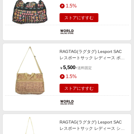
エンタメ
1.5%
楽天サービス特集
スポーツ・アウトドア・ゴルフ
旅行特集
ストアにすすむ
インテリア・寝具
わくわく夏特集
ペット・花・DIY・車
とことん買い物チャレンジ
旅行・レジャー・ホテル予約
Apple公式サイト×楽天カード分割払い
RAGTAG(ラグタグ) Lesport SAC
生活・お役立ち
Qoo10メガポ
レスポートサック レディース ボス
金融・マネー・保険
トンバッグ
Samsung ボーナスキャンペーン
5,500
+送料固定
￥
デジタルコンテンツ
週末の高還元 夏の長期版
1.5%
ビジネス・その他サービス
ストアにすすむ
RAGTAG(ラグタグ) Lesport SAC
レスポートサック レディース ショ