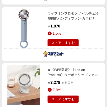
ライフオンプロダクツ ペルチェ冷
却機能ハンディファン カラビナ付
Life on Products スモーキーブルー
1,870
￥
LCAF004-SB
1.5%
ストアにすすむ
★《WEB限定》【Life on
Products】ターボクリップファン
ナチュラル
3,278
+送料固定
￥
2.5%
ストアにすすむ