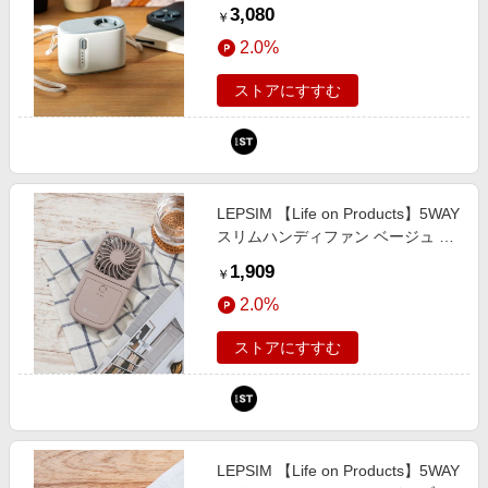
(WEB限定) シーズンアイテム ライ
3,080
￥
トブルー ベイフロー 658013 and
2.0%
ST アンドエスティ（旧ドットエス
ティ）
ストアにすすむ
LEPSIM 【Life on Products】5WAY
スリムハンディファン ベージュ ウ
ィメンズグッズ レプシィム 670325
1,909
￥
and ST アンドエスティ（旧ドット
2.0%
エスティ）
ストアにすすむ
LEPSIM 【Life on Products】5WAY