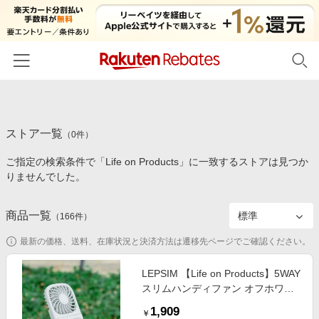
ホーム
ストア一覧
カテゴリー一覧
（
0
件）
ご指定の検索条件で「Life on Products」に一致するストアは見つか
百貨店・総合ECモール
イベント一覧
りませんでした。
ファッション・インナー・小物
リーベイツ注目ストア
ヘルプ
食品・スイーツ・お酒
商品一覧
（
166
件）
初回購入者限定特典
友達紹介
日用品・キッチン用品
対象ストア新規限定特典
最新の価格、送料、在庫状況と決済方法は遷移先ページでご確認ください。
コスメ・健康・医薬品
楽天IDでログイン/会員登録
新着ストアのご紹介
LEPSIM 【Life on Products】5WAY
キッズ・ベビー用品
スリムハンディファン オフホワイ
電子書籍特集
ト ウィメンズグッズ レプシィム
家電・PC・スマホ・カメラ
1,909
楽天ペイ導入ストア
￥
670325 and ST アンドエスティ