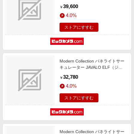
ELF（ジャヴァロエルフ） JE-
39,600
￥
CF048-BK [10畳 /リモコン付属]
4.0%
ストアにすすむ
Modern Collection パネライトサー
キュレーター JAVALO ELF（ジャ
ヴァロエルフ） JE-CF029 [14畳 /
32,780
￥
電球色 昼光色・昼白色 /リモコン付
4.0%
属]
ストアにすすむ
Modern Collection パネライトサー