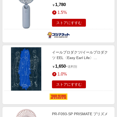
Products スモーキーブルー
1,780
￥
LCAF001-SB
1.5%
ストアにすすむ
イールプロダクツ/イールプロダク
ツ EEL〈Easy Earl Life〉
Products[9784902744958]
1,650
+送料別
￥
1.0%
ストアにすすむ
PR-F093-SP PRISMATE プリズメ