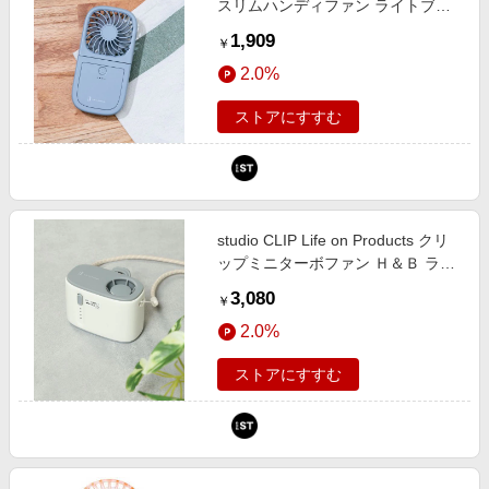
スリムハンディファン ライトブル
ー ウィメンズグッズ レプシィム
1,909
￥
670325 and ST アンドエスティ
2.0%
（旧ドットエスティ）
ストアにすすむ
studio CLIP Life on Products クリ
ップミニターボファン Ｈ＆Ｂ ライ
トブルー FREE スタジオクリップ
3,080
￥
645051 and ST アンドエスティ
2.0%
（旧ドットエスティ）
ストアにすすむ