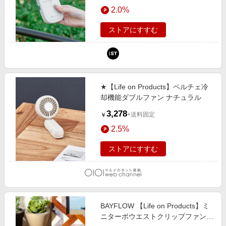
エンタメ
2.0%
（旧ドットエスティ）
楽天サービス特集
スポーツ・アウトドア・ゴルフ
旅行特集
ストアにすすむ
インテリア・寝具
わくわく夏特集
ペット・花・DIY・車
とことん買い物チャレンジ
旅行・レジャー・ホテル予約
Apple公式サイト×楽天カード分割払い
★【Life on Products】ペルチェ冷
生活・お役立ち
Qoo10メガポ
却機能ダブルファン ナチュラル
金融・マネー・保険
Samsung ボーナスキャンペーン
3,278
+送料固定
￥
デジタルコンテンツ
週末の高還元 夏の長期版
2.5%
ビジネス・その他サービス
ストアにすすむ
BAYFLOW 【Life on Products】ミ
ニターボウエストクリップファン