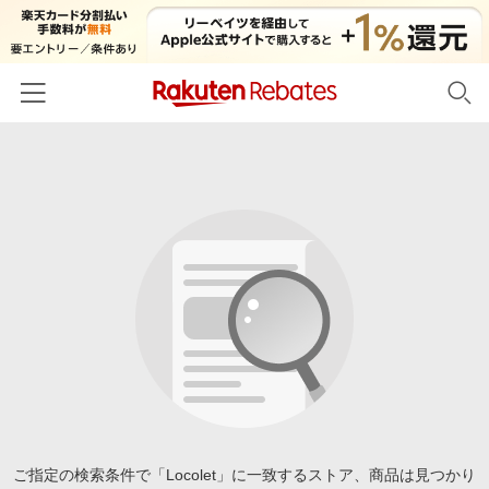
ホーム
カテゴリー一覧
百貨店・総合ECモール
イベント一覧
ファッション・インナー・小物
リーベイツ注目ストア
ヘルプ
食品・スイーツ・お酒
初回購入者限定特典
友達紹介
日用品・キッチン用品
対象ストア新規限定特典
コスメ・健康・医薬品
楽天IDでログイン/会員登録
新着ストアのご紹介
キッズ・ベビー用品
電子書籍特集
家電・PC・スマホ・カメラ
ご指定の検索条件で「Locolet」に一致するストア、商品は見つかり
楽天ペイ導入ストア