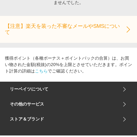
ませんでした。
エンタメ
楽天サービス特集
スポーツ・アウトドア・ゴルフ
旅行特集
インテリア・寝具
【注意】楽天を装った不審なメールやSMSについ
わくわく夏特集
て
ペット・花・DIY・車
とことん買い物チャレンジ
旅行・レジャー・ホテル予約
Apple公式サイト×楽天カード分割払い
生活・お役立ち
Qoo10メガポ
獲得ポイント（各種ボーナス＋ポイントバックの合算）は、お買
金融・マネー・保険
い物された金額(税抜)の20%を上限とさせていただきます。ポイン
Samsung ボーナスキャンペーン
ト計算の詳細は
こちら
でご確認ください。
デジタルコンテンツ
週末の高還元 夏の長期版
ビジネス・その他サービス
リーベイツについて
会社概要
その他のサービス
ご利用ガイド
楽天市場
ストア＆ブランド
サイトマップ
楽天モバイル
ユニクロオンラインストア
リーベイツ 公式アプリ