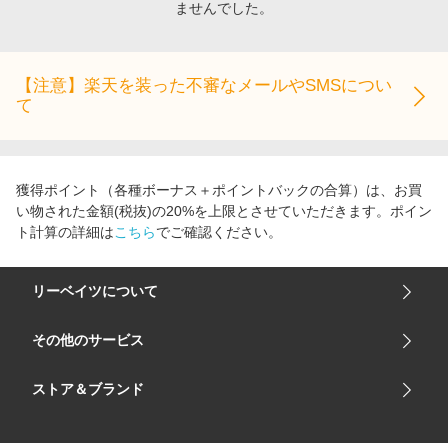
ませんでした。
エンタメ
楽天サービス特集
スポーツ・アウトドア・ゴルフ
旅行特集
インテリア・寝具
【注意】楽天を装った不審なメールやSMSについ
お中元特集2026
て
ペット・花・DIY・車
わくわく夏特集
旅行・レジャー・ホテル予約
とことん買い物チャレンジ
生活・お役立ち
Apple公式サイト×楽天カード分割払い
獲得ポイント（各種ボーナス＋ポイントバックの合算）は、お買
金融・マネー・保険
い物された金額(税抜)の20%を上限とさせていただきます。ポイン
Qoo10メガポ
ト計算の詳細は
こちら
でご確認ください。
デジタルコンテンツ
ビジネス・その他サービス
リーベイツについて
会社概要
その他のサービス
ご利用ガイド
楽天市場
ストア＆ブランド
サイトマップ
楽天モバイル
ユニクロオンラインストア
リーベイツ 公式アプリ