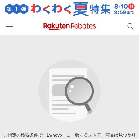
ホーム
カテゴリー一覧
百貨店・総合ECモール
イベント一覧
ファッション・インナー・小物
リーベイツ注目ストア
ヘルプ
食品・スイーツ・お酒
初回購入者限定特典
友達紹介
日用品・キッチン用品
対象ストア新規限定特典
コスメ・健康・医薬品
楽天IDでログイン/会員登録
新着ストアのご紹介
キッズ・ベビー用品
電子書籍特集
家電・PC・スマホ・カメラ
ご指定の検索条件で「Lwnovo」に一致するストア、商品は見つかり
楽天ペイ導入ストア