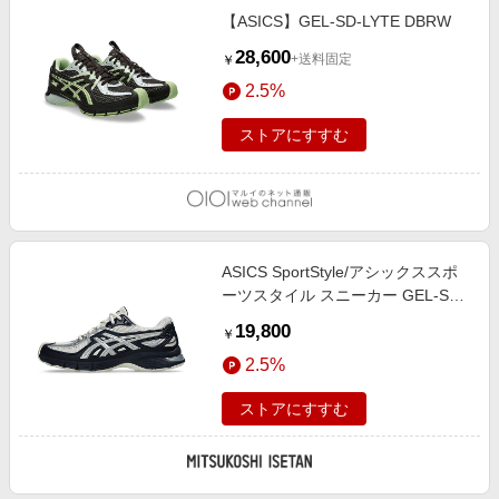
【ASICS】GEL-SD-LYTE DBRW
28,600
+送料固定
￥
2.5%
ストアにすすむ
ASICS SportStyle/アシックススポ
ーツスタイル スニーカー GEL-SD-
LYTE 1203A886-400
19,800
￥
MIDNIGHT/CREAM 靴【三越伊勢
2.5%
丹/公式】
ストアにすすむ