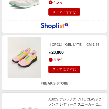
4.5%
エンタメ
楽天サービス特集
スポーツ・アウトドア・ゴルフ
ストアにすすむ
旅行特集
インテリア・寝具
わくわく夏特集
ペット・花・DIY・車
とことん買い物チャレンジ
旅行・レジャー・ホテル予約
Apple公式サイト×楽天カード分割払い
生活・お役立ち
【CFCL】 GEL-LYTE III CM 1.95
Qoo10メガポ
金融・マネー・保険
20,900
￥
Samsung ボーナスキャンペーン
デジタルコンテンツ
5.5%
週末の高還元 夏の長期版
ビジネス・その他サービス
ストアにすすむ
ASICS アシックス LYTE CLASSIC
メンズ レディース スニーカー ユニ