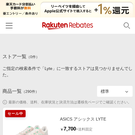
ホーム
ストア一覧
カテゴリー一覧
（
0
件）
ご指定の検索条件で「Lyte」に一致するストアは見つかりませんでし
百貨店・総合ECモール
イベント一覧
た。
ファッション・インナー・小物
リーベイツ注目ストア
ヘルプ
食品・スイーツ・お酒
商品一覧
（
290
件）
初回購入者限定特典
友達紹介
日用品・キッチン用品
対象ストア新規限定特典
最新の価格、送料、在庫状況と決済方法は遷移先ページでご確認ください。
コスメ・健康・医薬品
楽天IDでログイン/会員登録
新着ストアのご紹介
セール中
キッズ・ベビー用品
ASICS アシックス LYTE
電子書籍特集
7,700
家電・PC・スマホ・カメラ
+送料固定
￥
楽天ペイ導入ストア