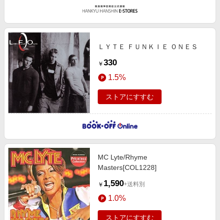
ＬＹＴＥ ＦＵＮＫＩＥ ＯＮＥＳ
330
￥
1.5%
ストアにすすむ
MC Lyte/Rhyme
Masters[COL1228]
1,590
+送料別
￥
1.0%
ストアにすすむ