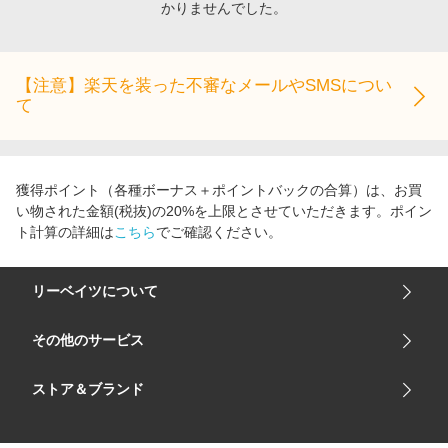
かりませんでした。
エンタメ
楽天サービス特集
スポーツ・アウトドア・ゴルフ
旅行特集
インテリア・寝具
【注意】楽天を装った不審なメールやSMSについ
わくわく夏特集
て
ペット・花・DIY・車
とことん買い物チャレンジ
旅行・レジャー・ホテル予約
Apple公式サイト×楽天カード分割払い
生活・お役立ち
Qoo10メガポ
獲得ポイント（各種ボーナス＋ポイントバックの合算）は、お買
金融・マネー・保険
い物された金額(税抜)の20%を上限とさせていただきます。ポイン
Samsung ボーナスキャンペーン
ト計算の詳細は
こちら
でご確認ください。
デジタルコンテンツ
週末の高還元 夏の長期版
ビジネス・その他サービス
リーベイツについて
会社概要
その他のサービス
ご利用ガイド
楽天市場
ストア＆ブランド
サイトマップ
楽天モバイル
ユニクロオンラインストア
リーベイツ 公式アプリ