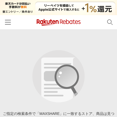
ホーム
カテゴリー一覧
百貨店・総合ECモール
イベント一覧
ファッション・インナー・小物
リーベイツ注目ストア
ヘルプ
食品・スイーツ・お酒
初回購入者限定特典
友達紹介
日用品・キッチン用品
対象ストア新規限定特典
コスメ・健康・医薬品
楽天IDでログイン/会員登録
新着ストアのご紹介
キッズ・ベビー用品
電子書籍特集
家電・PC・スマホ・カメラ
ご指定の検索条件で「MAXSHARE」に一致するストア、商品は見つ
楽天ペイ導入ストア