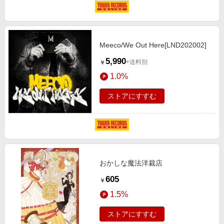
Meeco/We Out Here[LND202002]
5,990
+送料別
￥
1.0%
ストアにすすむ
おかしな魔法洋裁店
605
￥
1.5%
ストアにすすむ