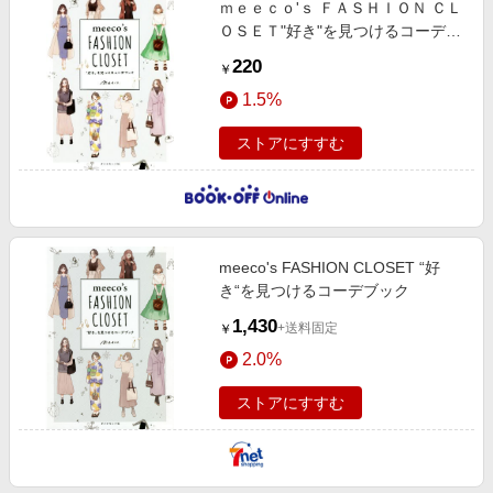
ｍｅｅｃｏ'ｓ ＦＡＳＨＩＯＮ ＣＬ
エンタメ
楽天サービス特集
ＯＳＥＴ"好き"を見つけるコーデブ
スポーツ・アウトドア・ゴルフ
ック
旅行特集
220
￥
インテリア・寝具
わくわく夏特集
1.5%
ペット・花・DIY・車
とことん買い物チャレンジ
ストアにすすむ
旅行・レジャー・ホテル予約
Apple公式サイト×楽天カード分割払い
生活・お役立ち
Qoo10メガポ
金融・マネー・保険
Samsung ボーナスキャンペーン
デジタルコンテンツ
meeco's FASHION CLOSET “好
週末の高還元 夏の長期版
き“を見つけるコーデブック
ビジネス・その他サービス
1,430
+送料固定
￥
2.0%
ストアにすすむ