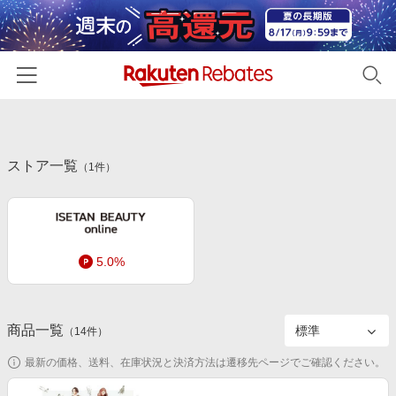
ホーム
ストア一覧
カテゴリー一覧
（
1
件）
百貨店・総合ECモール
イベント一覧
ファッション・インナー・小物
リーベイツ注目ストア
ヘルプ
食品・スイーツ・お酒
5.0%
初回購入者限定特典
友達紹介
日用品・キッチン用品
対象ストア新規限定特典
コスメ・健康・医薬品
楽天IDでログイン/会員登録
新着ストアのご紹介
商品一覧
（
14
件）
キッズ・ベビー用品
電子書籍特集
最新の価格、送料、在庫状況と決済方法は遷移先ページでご確認ください。
家電・PC・スマホ・カメラ
楽天ペイ導入ストア