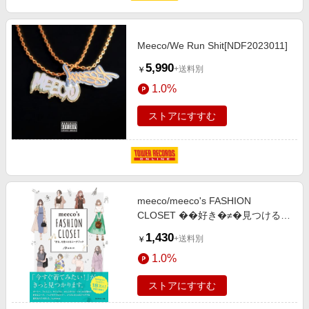
Meeco/We Run Shit[NDF2023011]
5,990
+送料別
￥
1.0%
ストアにすすむ
meeco/meeco's FASHION
CLOSET ��好き�≠�見つけるコ
ーデブック[9784478110966]
1,430
+送料別
￥
1.0%
ストアにすすむ