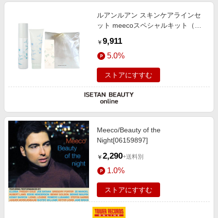
ルアンルアン スキンケアラインセ
ット meecoスペシャルキット（限
定品）
9,911
￥
5.0%
ストアにすすむ
Meeco/Beauty of the
Night[06159897]
2,290
+送料別
￥
1.0%
ストアにすすむ