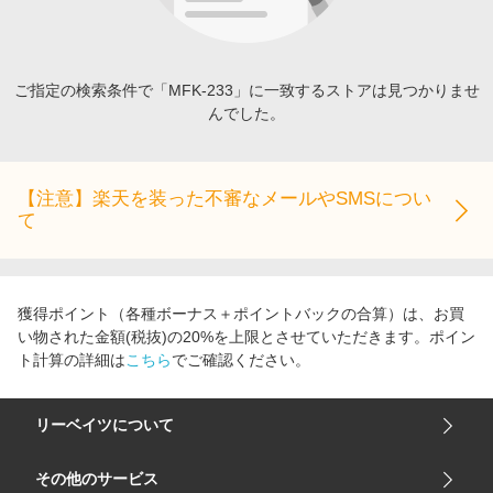
エンタメ
楽天サービス特集
スポーツ・アウトドア・ゴルフ
旅行特集
インテリア・寝具
ご指定の検索条件で「MFK-233」に一致するストアは見つかりませ
お中元特集2026
んでした。
ペット・花・DIY・車
わくわく夏特集
旅行・レジャー・ホテル予約
とことん買い物チャレンジ
生活・お役立ち
【注意】楽天を装った不審なメールやSMSについ
Apple公式サイト×楽天カード分割払い
て
金融・マネー・保険
Qoo10メガポ
デジタルコンテンツ
ビジネス・その他サービス
獲得ポイント（各種ボーナス＋ポイントバックの合算）は、お買
い物された金額(税抜)の20%を上限とさせていただきます。ポイン
ト計算の詳細は
こちら
でご確認ください。
リーベイツについて
会社概要
その他のサービス