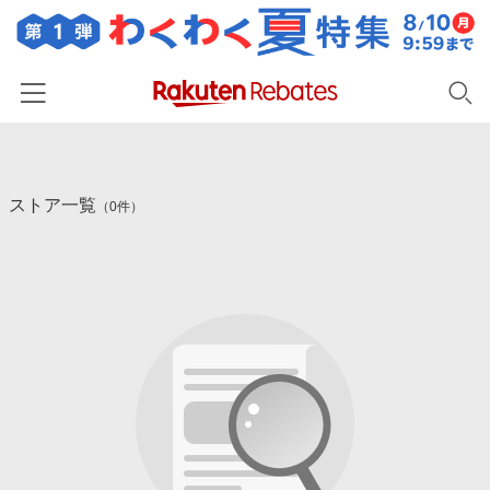
ホーム
ストア一覧
カテゴリー一覧
（0件）
百貨店・総合ECモール
イベント一覧
ファッション・インナー・小物
リーベイツ注目ストア
ヘルプ
食品・スイーツ・お酒
初回購入者限定特典
友達紹介
日用品・キッチン用品
対象ストア新規限定特典
コスメ・健康・医薬品
楽天IDでログイン/会員登録
新着ストアのご紹介
キッズ・ベビー用品
電子書籍特集
家電・PC・スマホ・カメラ
楽天ペイ導入ストア