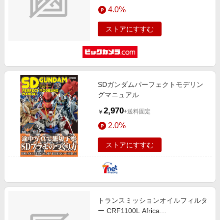
エンタメ
4.0%
楽天サービス特集
スポーツ・アウトドア・ゴルフ
旅行特集
ストアにすすむ
インテリア・寝具
わくわく夏特集
ペット・花・DIY・車
とことん買い物チャレンジ
旅行・レジャー・ホテル予約
Apple公式サイト×楽天カード分割払い
SDガンダムパーフェクトモデリン
生活・お役立ち
Qoo10メガポ
グマニュアル
金融・マネー・保険
Samsung ボーナスキャンペーン
2,970
+送料固定
￥
デジタルコンテンツ
週末の高還元 夏の長期版
2.0%
ビジネス・その他サービス
ストアにすすむ
トランスミッションオイルフィルタ
ー CRF1100L Africa