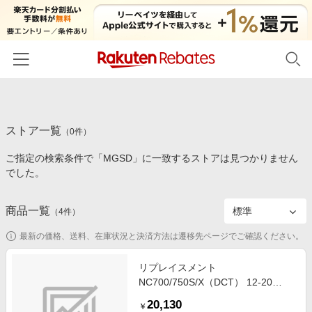
ホーム
ストア一覧
カテゴリー一覧
（
0
件）
ご指定の検索条件で「MGSD」に一致するストアは見つかりません
百貨店・総合ECモール
イベント一覧
でした。
ファッション・インナー・小物
リーベイツ注目ストア
ヘルプ
食品・スイーツ・お酒
商品一覧
（
4
件）
初回購入者限定特典
友達紹介
日用品・キッチン用品
対象ストア新規限定特典
最新の価格、送料、在庫状況と決済方法は遷移先ページでご確認ください。
コスメ・健康・医薬品
楽天IDでログイン/会員登録
新着ストアのご紹介
リプレイスメント
キッズ・ベビー用品
NC700/750S/X（DCT） 12-20
電子書籍特集
CTX700/N（DCT） 14-17
家電・PC・スマホ・カメラ
20,130
楽天ペイ導入ストア
￥
INTEGRA 12-16 HA-7012