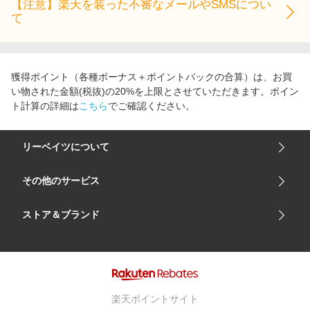
【注意】楽天を装った不審なメールやSMSについ
て
獲得ポイント（各種ボーナス＋ポイントバックの合算）は、お買
い物された金額(税抜)の20%を上限とさせていただきます。ポイン
ト計算の詳細は
こちら
でご確認ください。
リーベイツについて
会社概要
その他のサービス
ご利用ガイド
楽天市場
ストア＆ブランド
サイトマップ
楽天モバイル
ユニクロオンラインストア
リーベイツ 公式アプリ
GU（ジーユー）
リーベイツ ポイントアシスト
資生堂オンラインストア
ヘルプ・お問い合わせ
楽天ポイントサイト