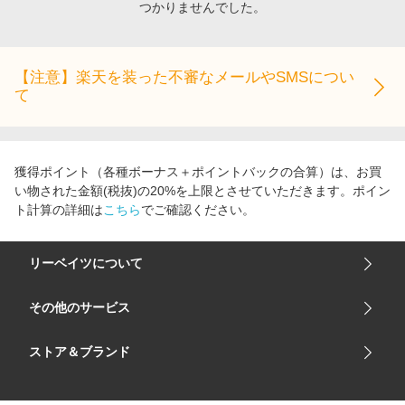
つかりませんでした。
エンタメ
楽天サービス特集
スポーツ・アウトドア・ゴルフ
旅行特集
インテリア・寝具
【注意】楽天を装った不審なメールやSMSについ
わくわく夏特集
て
ペット・花・DIY・車
とことん買い物チャレンジ
旅行・レジャー・ホテル予約
Apple公式サイト×楽天カード分割払い
生活・お役立ち
Qoo10メガポ
獲得ポイント（各種ボーナス＋ポイントバックの合算）は、お買
金融・マネー・保険
い物された金額(税抜)の20%を上限とさせていただきます。ポイン
Samsung ボーナスキャンペーン
ト計算の詳細は
こちら
でご確認ください。
デジタルコンテンツ
週末の高還元 夏の長期版
ビジネス・その他サービス
リーベイツについて
会社概要
その他のサービス
ご利用ガイド
楽天市場
ストア＆ブランド
サイトマップ
楽天モバイル
ユニクロオンラインストア
リーベイツ 公式アプリ