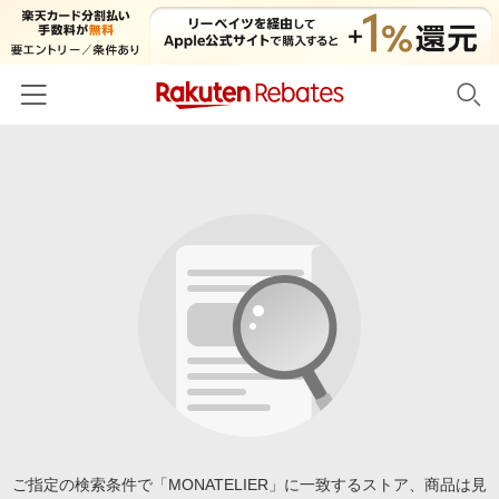
ホーム
カテゴリー一覧
百貨店・総合ECモール
イベント一覧
ファッション・インナー・小物
リーベイツ注目ストア
ヘルプ
食品・スイーツ・お酒
初回購入者限定特典
友達紹介
日用品・キッチン用品
対象ストア新規限定特典
コスメ・健康・医薬品
楽天IDでログイン/会員登録
新着ストアのご紹介
キッズ・ベビー用品
電子書籍特集
家電・PC・スマホ・カメラ
ご指定の検索条件で「MONATELIER」に一致するストア、商品は見
楽天ペイ導入ストア