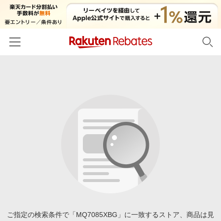
ホーム
カテゴリー一覧
百貨店・総合ECモール
イベント一覧
ファッション・インナー・小物
リーベイツ注目ストア
ヘルプ
食品・スイーツ・お酒
初回購入者限定特典
友達紹介
日用品・キッチン用品
対象ストア新規限定特典
コスメ・健康・医薬品
楽天IDでログイン/会員登録
新着ストアのご紹介
キッズ・ベビー用品
電子書籍特集
家電・PC・スマホ・カメラ
ご指定の検索条件で「MQ7085XBG」に一致するストア、商品は見
楽天ペイ導入ストア