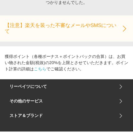
つかりませんでした。
エンタメ
楽天サービス特集
スポーツ・アウトドア・ゴルフ
旅行特集
インテリア・寝具
【注意】楽天を装った不審なメールやSMSについ
わくわく夏特集
て
ペット・花・DIY・車
とことん買い物チャレンジ
旅行・レジャー・ホテル予約
Apple公式サイト×楽天カード分割払い
生活・お役立ち
Qoo10メガポ
獲得ポイント（各種ボーナス＋ポイントバックの合算）は、お買
金融・マネー・保険
い物された金額(税抜)の20%を上限とさせていただきます。ポイン
Samsung ボーナスキャンペーン
ト計算の詳細は
こちら
でご確認ください。
デジタルコンテンツ
週末の高還元 夏の長期版
ビジネス・その他サービス
リーベイツについて
会社概要
その他のサービス
ご利用ガイド
楽天市場
ストア＆ブランド
サイトマップ
楽天モバイル
ユニクロオンラインストア
リーベイツ 公式アプリ