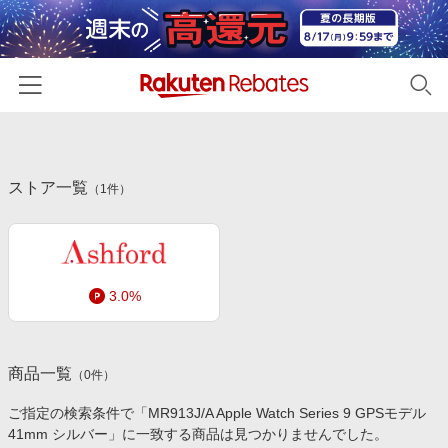
ホーム
ストア一覧
カテゴリー一覧
（
1
件）
百貨店・総合ECモール
イベント一覧
ファッション・インナー・小物
リーベイツ注目ストア
ヘルプ
食品・スイーツ・お酒
3.0%
初回購入者限定特典
友達紹介
日用品・キッチン用品
対象ストア新規限定特典
コスメ・健康・医薬品
楽天IDでログイン/会員登録
新着ストアのご紹介
商品一覧
（
0
件）
キッズ・ベビー用品
電子書籍特集
ご指定の検索条件で「MR913J/A Apple Watch Series 9 GPSモデル
家電・PC・スマホ・カメラ
41mm シルバー」に一致する商品は見つかりませんでした。
楽天ペイ導入ストア