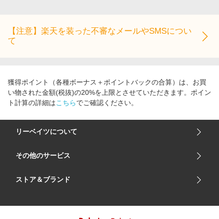
エンタメ
楽天サービス特集
スポーツ・アウトドア・ゴルフ
旅行特集
【注意】楽天を装った不審なメールやSMSについ
インテリア・寝具
て
わくわく夏特集
ペット・花・DIY・車
とことん買い物チャレンジ
旅行・レジャー・ホテル予約
Apple公式サイト×楽天カード分割払い
獲得ポイント（各種ボーナス＋ポイントバックの合算）は、お買
生活・お役立ち
Qoo10メガポ
い物された金額(税抜)の20%を上限とさせていただきます。ポイン
金融・マネー・保険
ト計算の詳細は
こちら
でご確認ください。
Samsung ボーナスキャンペーン
デジタルコンテンツ
週末の高還元 夏の長期版
リーベイツについて
ビジネス・その他サービス
会社概要
その他のサービス
ご利用ガイド
楽天市場
ストア＆ブランド
サイトマップ
楽天モバイル
ユニクロオンラインストア
リーベイツ 公式アプリ
GU（ジーユー）
リーベイツ ポイントアシスト