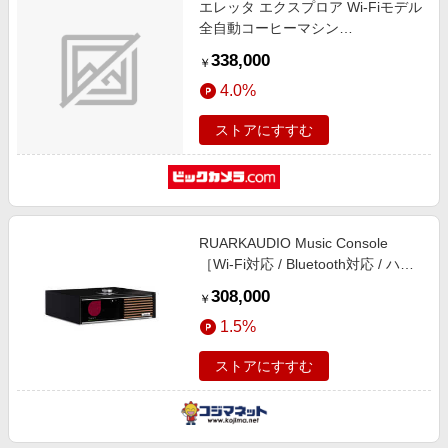
エレッタ エクスプロア Wi-Fiモデル
エンタメ
楽天サービス特集
全自動コーヒーマシン
スポーツ・アウトドア・ゴルフ
ECAM45086T [全自動 /ミル付き]
旅行特集
338,000
￥
インテリア・寝具
わくわく夏特集
4.0%
ペット・花・DIY・車
とことん買い物チャレンジ
ストアにすすむ
旅行・レジャー・ホテル予約
Apple公式サイト×楽天カード分割払い
生活・お役立ち
Qoo10メガポ
金融・マネー・保険
Samsung ボーナスキャンペーン
デジタルコンテンツ
RUARKAUDIO Music Console
週末の高還元 夏の長期版
［Wi-Fi対応 / Bluetooth対応 / ハイ
ビジネス・その他サービス
レゾ対応］ チャコール R610-CHR
308,000
￥
1.5%
ストアにすすむ