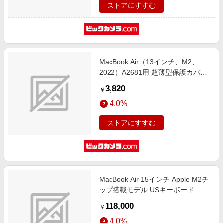
ストアにすすむ
MacBook Air（13インチ、M2、
2022）A2681用 超薄型保護カバー
＋キーボードカバ― ブルー LG-
3,820
￥
MCAR13-ST-22-BL
4.0%
ストアにすすむ
MacBook Air 15インチ Apple M2チ
ップ搭載モデル USキーボード
[2023年モデル/SSD 256GB/メモリ
118,000
￥
8GB/8コアCPUと10コアGPU] シル
4.0%
バー MQKR3JA/A