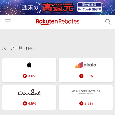
ホーム
ストア一覧
カテゴリー一覧
（
13
件）
百貨店・総合ECモール
イベント一覧
ファッション・インナー・小物
リーベイツ注目ストア
ヘルプ
食品・スイーツ・お酒
3.0%
5.0%
初回購入者限定特典
友達紹介
日用品・キッチン用品
対象ストア新規限定特典
コスメ・健康・医薬品
楽天IDでログイン/会員登録
新着ストアのご紹介
キッズ・ベビー用品
4.5%
2.5%
電子書籍特集
家電・PC・スマホ・カメラ
楽天ペイ導入ストア