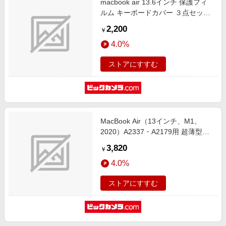
macbook air 13.6インチ 保護フィ
ルム キーボードカバー ３点セット
2022年 2024年 2025年 2026年 M2
2,200
￥
M3 M4 M5対応 互換品 メディアカ
4.0%
バーマーケット
macbookair13_3set-2022
ストアにすすむ
MacBook Air（13インチ、M1、
2020）A2337・A2179用 超薄型保
護カバー＋キーボードカバ― クリ
3,820
￥
ア LG-MCAR13-ST-CR
4.0%
ストアにすすむ