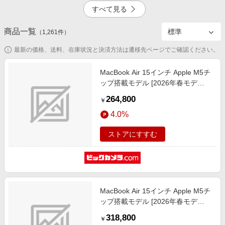
エンタメ
すべて見る
楽天サービス特集
スポーツ・アウトドア・ゴルフ
旅行特集
商品一覧
3.0%
5.0%
（
1,261
件）
インテリア・寝具
わくわく夏特集
最新の価格、送料、在庫状況と決済方法は遷移先ページでご確認ください。
ペット・花・DIY・車
とことん買い物チャレンジ
旅行・レジャー・ホテル予約
MacBook Air 15インチ Apple M5チ
Apple公式サイト×楽天カード分割払い
ップ搭載モデル [2026年春モデ
1.5%
1.0%
生活・お役立ち
ル/SSD 512GB/メモリ16GB/10コア
Qoo10メガポ
264,800
￥
CPUと10コアGPU] スカイブルー
金融・マネー・保険
Samsung ボーナスキャンペーン
4.0%
MDVQ4J/A
デジタルコンテンツ
週末の高還元 夏の長期版
ストアにすすむ
ビジネス・その他サービス
1.0%
MacBook Air 15インチ Apple M5チ
ップ搭載モデル [2026年春モデ
ル/SSD 1TB/メモリ16GB/10コア
318,800
￥
CPUと10コアGPU] スカイブルー