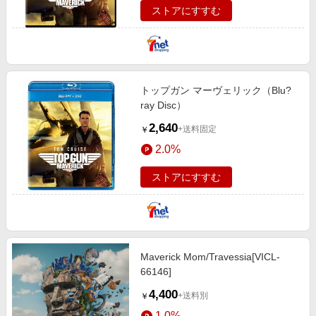
ストアにすすむ
トップガン マーヴェリック（Blu?
ray Disc）
2,640
+送料固定
￥
2.0%
ストアにすすむ
Maverick Mom/Travessia[VICL-
66146]
4,400
+送料別
￥
1.0%