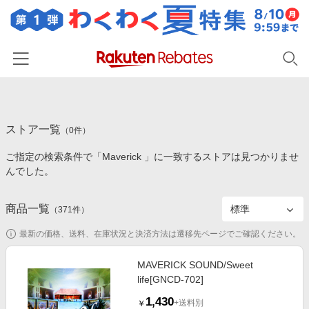
ホーム
ストア一覧
カテゴリー一覧
（
0
件）
ご指定の検索条件で「Maverick 」に一致するストアは見つかりませ
百貨店・総合ECモール
イベント一覧
んでした。
ファッション・インナー・小物
リーベイツ注目ストア
ヘルプ
食品・スイーツ・お酒
商品一覧
（
371
件）
初回購入者限定特典
友達紹介
日用品・キッチン用品
対象ストア新規限定特典
最新の価格、送料、在庫状況と決済方法は遷移先ページでご確認ください。
コスメ・健康・医薬品
楽天IDでログイン/会員登録
新着ストアのご紹介
MAVERICK SOUND/Sweet
キッズ・ベビー用品
life[GNCD-702]
電子書籍特集
家電・PC・スマホ・カメラ
1,430
楽天ペイ導入ストア
+送料別
￥