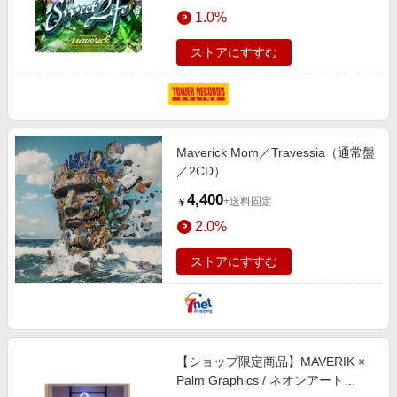
エンタメ
1.0%
楽天サービス特集
スポーツ・アウトドア・ゴルフ
旅行特集
ストアにすすむ
インテリア・寝具
お中元特集2026
ペット・花・DIY・車
わくわく夏特集
旅行・レジャー・ホテル予約
とことん買い物チャレンジ
Maverick Mom／Travessia（通常盤
生活・お役立ち
Apple公式サイト×楽天カード分割払い
／2CD）
金融・マネー・保険
Qoo10メガポ
4,400
+送料固定
￥
デジタルコンテンツ
2.0%
ビジネス・その他サービス
ストアにすすむ
【ショップ限定商品】MAVERIK ×
Palm Graphics / ネオンアート