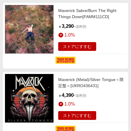
Maverick Sabre/Burn The Right
Things Down[FAMM111CD]
3,290
+送料別
￥
1.0%
ストアにすすむ
Maverick (Metal)/Silver Tongue＜限
定盤＞[UKRO436431]
4,390
+送料別
￥
1.0%
ストアにすすむ