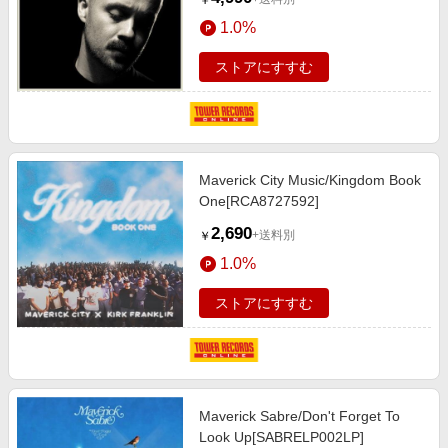
￥
1.0%
ストアにすすむ
Maverick City Music/Kingdom Book
One[RCA8727592]
2,690
+送料別
￥
1.0%
ストアにすすむ
Maverick Sabre/Don't Forget To
Look Up[SABRELP002LP]