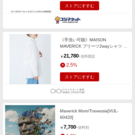
ストアにすすむ
《手洗い可能》MAISON
MAVERICK プリーツ2wayシャツ ホ
ワイト
21,780
+送料固定
￥
2.5%
ストアにすすむ
Maverick Mom/Travessia[VIJL-
60420]
7,700
+送料別
￥