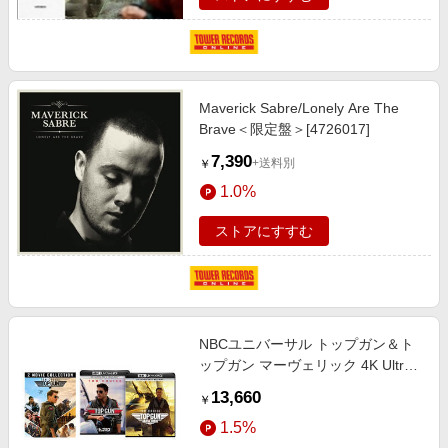
Maverick Sabre/Lonely Are The
Brave＜限定盤＞[4726017]
7,390
+送料別
￥
1.0%
ストアにすすむ
NBCユニバーサル トップガン＆ト
ップガン マーヴェリック 4K Ultra
HD＋ブルーレイ セット (キーホル
13,660
￥
ダーセット＆ステンレスボトル付限
1.5%
定版)