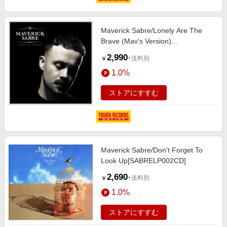
Maverick Sabre/Lonely Are The
Brave (Mav's Version)
[SABRE004CD]
2,990
+送料別
￥
1.0%
ストアにすすむ
Maverick Sabre/Don't Forget To
Look Up[SABRELP002CD]
2,690
+送料別
￥
1.0%
ストアにすすむ