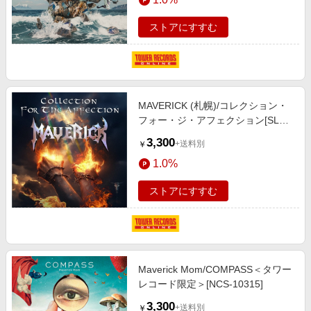
ストアにすすむ
MAVERICK (札幌)/コレクション・
フォー・ジ・アフェクション[SLR-
0001]
3,300
+送料別
￥
1.0%
ストアにすすむ
Maverick Mom/COMPASS＜タワー
レコード限定＞[NCS-10315]
3,300
+送料別
￥