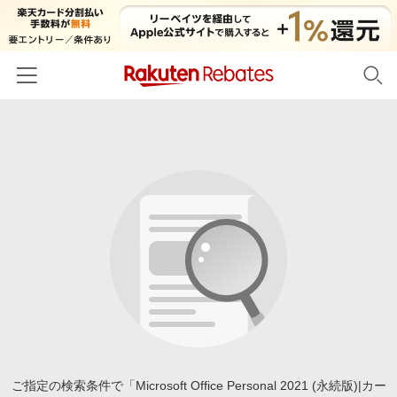
ホーム
カテゴリー一覧
百貨店・総合ECモール
イベント一覧
ファッション・インナー・小物
リーベイツ注目ストア
ヘルプ
食品・スイーツ・お酒
初回購入者限定特典
友達紹介
日用品・キッチン用品
対象ストア新規限定特典
コスメ・健康・医薬品
楽天IDでログイン/会員登録
新着ストアのご紹介
キッズ・ベビー用品
電子書籍特集
家電・PC・スマホ・カメラ
ご指定の検索条件で「Microsoft Office Personal 2021 (永続版)|カー
楽天ペイ導入ストア