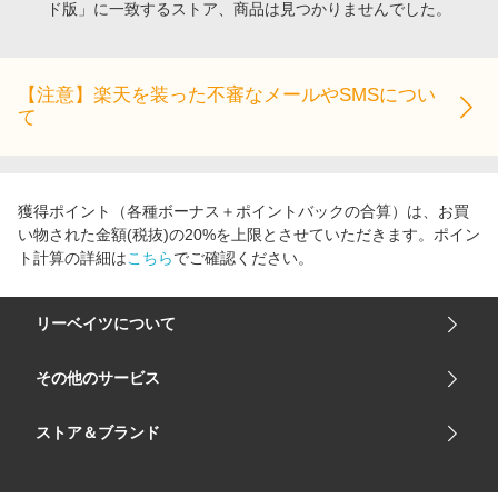
ド版」に一致するストア、商品は見つかりませんでした。
エンタメ
楽天サービス特集
スポーツ・アウトドア・ゴルフ
旅行特集
インテリア・寝具
【注意】楽天を装った不審なメールやSMSについ
わくわく夏特集
て
ペット・花・DIY・車
とことん買い物チャレンジ
旅行・レジャー・ホテル予約
Apple公式サイト×楽天カード分割払い
生活・お役立ち
Qoo10メガポ
獲得ポイント（各種ボーナス＋ポイントバックの合算）は、お買
金融・マネー・保険
い物された金額(税抜)の20%を上限とさせていただきます。ポイン
Samsung ボーナスキャンペーン
ト計算の詳細は
こちら
でご確認ください。
デジタルコンテンツ
週末の高還元 夏の長期版
ビジネス・その他サービス
リーベイツについて
会社概要
その他のサービス
ご利用ガイド
楽天市場
ストア＆ブランド
サイトマップ
楽天モバイル
ユニクロオンラインストア
リーベイツ 公式アプリ