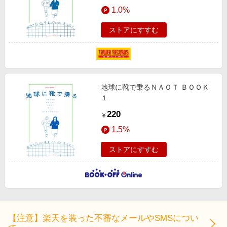
エンタメ
1.0%
楽天サービス特集
スポーツ・アウトドア・ゴルフ
旅行特集
ストアにすすむ
インテリア・寝具
お中元特集2026
ペット・花・DIY・車
わくわく夏特集
旅行・レジャー・ホテル予約
とことん買い物チャレンジ
地球に靴で乗るＮＡＯＴ ＢＯＯＫ
生活・お役立ち
Apple公式サイト×楽天カード分割払い
１
金融・マネー・保険
Qoo10メガポ
220
￥
デジタルコンテンツ
1.5%
ビジネス・その他サービス
ストアにすすむ
【注意】楽天を装った不審なメールやSMSについ