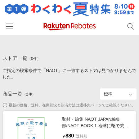
ホーム
ストア一覧
カテゴリー一覧
（
0
件）
ご指定の検索条件で「NAOT」に一致するストアは見つかりませんで
百貨店・総合ECモール
イベント一覧
した。
ファッション・インナー・小物
リーベイツ注目ストア
ヘルプ
食品・スイーツ・お酒
商品一覧
（
2
件）
初回購入者限定特典
友達紹介
日用品・キッチン用品
対象ストア新規限定特典
最新の価格、送料、在庫状況と決済方法は遷移先ページでご確認ください。
コスメ・健康・医薬品
楽天IDでログイン/会員登録
新着ストアのご紹介
取材・編集 NAOT JAPAN編集
キッズ・ベビー用品
部/NAOT BOOK 1 地球に靴で乗る
電子書籍特集
[9784990978242]
家電・PC・スマホ・カメラ
880
楽天ペイ導入ストア
+送料別
￥