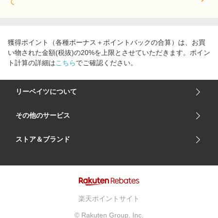
て
獲得ポイント（各種ボーナス＋ポイントバックの合算）は、お買
い物された金額(税抜)の20%を上限とさせていただきます。ポイン
ト計算の詳細は
こちら
でご確認ください。
リーベイツについて
会社概要
その他のサービス
ご利用ガイド
楽天市場
ストア＆ブランド
サイトマップ
楽天モバイル
ユニクロオンラインストア
リーベイツ 公式アプリ
GU（ジーユー）
リーベイツ ポイントアシスト
資生堂オンラインストア
ヘルプ・お問い合わせ
楽天ポイントサイト
Apple公式サイト
利用規約
© Rakuten Group, Inc.