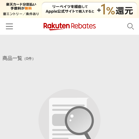
ホーム
商品一覧
カテゴリー一覧
（0件）
百貨店・総合ECモール
イベント一覧
ファッション・インナー・小物
リーベイツ注目ストア
ヘルプ
食品・スイーツ・お酒
初回購入者限定特典
友達紹介
日用品・キッチン用品
対象ストア新規限定特典
コスメ・健康・医薬品
楽天IDでログイン/会員登録
新着ストアのご紹介
キッズ・ベビー用品
電子書籍特集
家電・PC・スマホ・カメラ
楽天ペイ導入ストア