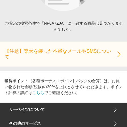
エンタメ
楽天サービス特集
スポーツ・アウトドア・ゴルフ
旅行特集
インテリア・寝具
ご指定の検索条件で「NF0A7ZJA」に一致する商品は見つかりませ
わくわく夏特集
んでした。
ペット・花・DIY・車
とことん買い物チャレンジ
旅行・レジャー・ホテル予約
Apple公式サイト×楽天カード分割払い
生活・お役立ち
【注意】楽天を装った不審なメールやSMSについ
Qoo10メガポ
て
金融・マネー・保険
Samsung ボーナスキャンペーン
デジタルコンテンツ
週末の高還元 夏の長期版
ビジネス・その他サービス
獲得ポイント（各種ボーナス＋ポイントバックの合算）は、お買
い物された金額(税抜)の20%を上限とさせていただきます。ポイン
ト計算の詳細は
こちら
でご確認ください。
リーベイツについて
会社概要
その他のサービス