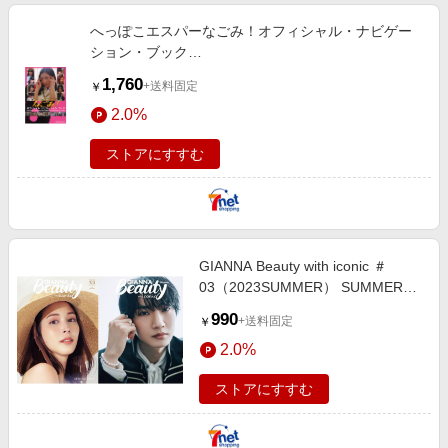
へっぽこエスパーなごみ！オフィシャル・ナビゲー
ション・ブック
NAGOMI×KAYOKO×NOA×AOI×RENA×MICHIRU×AR
1,760
+送料固定
￥
2.0%
ストアにすすむ
GIANNA Beauty with iconic ＃
03（2023SUMMER） SUMMER
VIBES
990
+送料固定
￥
2.0%
ストアにすすむ