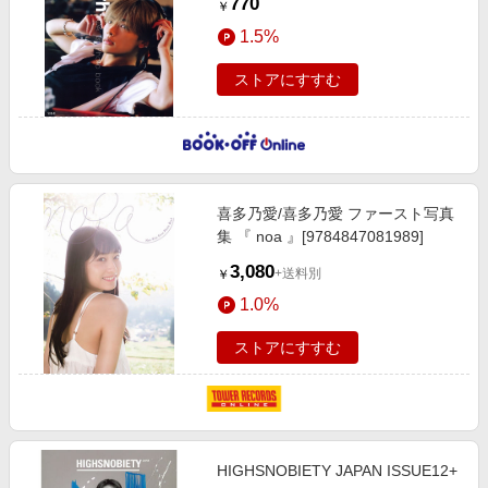
770
￥
1.5%
ストアにすすむ
喜多乃愛/喜多乃愛 ファースト写真
集 『 noa 』[9784847081989]
3,080
+送料別
￥
1.0%
ストアにすすむ
HIGHSNOBIETY JAPAN ISSUE12+