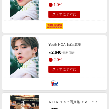
エンタメ
1.0%
楽天サービス特集
スポーツ・アウトドア・ゴルフ
旅行特集
ストアにすすむ
インテリア・寝具
わくわく夏特集
ペット・花・DIY・車
とことん買い物チャレンジ
旅行・レジャー・ホテル予約
Apple公式サイト×楽天カード分割払い
生活・お役立ち
Youth NOA 1st写真集
Qoo10メガポ
金融・マネー・保険
2,640
+送料固定
￥
Samsung ボーナスキャンペーン
デジタルコンテンツ
2.0%
週末の高還元 夏の長期版
ビジネス・その他サービス
ストアにすすむ
ＮＯＡ １ｓｔ写真集 Ｙｏｕｔｈ