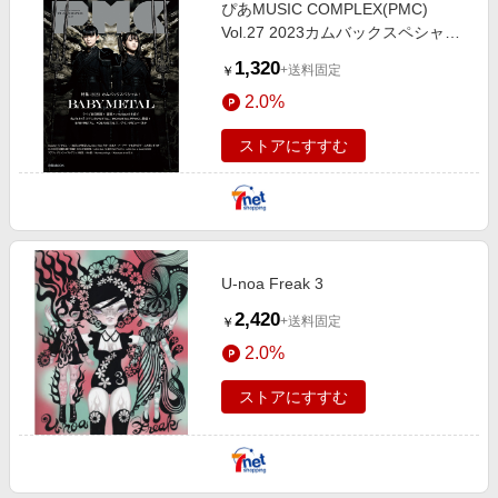
ぴあMUSIC COMPLEX(PMC)
Vol.27 2023カムバックスペシャ
ル！BABYMETAL／Sabaton／NOA
1,320
+送料固定
￥
／edhiii boiほか
2.0%
ストアにすすむ
U‐noa Freak 3
2,420
+送料固定
￥
2.0%
ストアにすすむ