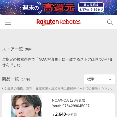
ホーム
ストア一覧
カテゴリー一覧
（
0
件）
ご指定の検索条件で「NOA 写真集」に一致するストアは見つかりま
百貨店・総合ECモール
イベント一覧
せんでした。
ファッション・インナー・小物
リーベイツ注目ストア
ヘルプ
食品・スイーツ・お酒
商品一覧
（
14
件）
初回購入者限定特典
友達紹介
日用品・キッチン用品
対象ストア新規限定特典
最新の価格、送料、在庫状況と決済方法は遷移先ページでご確認ください。
コスメ・健康・医薬品
楽天IDでログイン/会員登録
新着ストアのご紹介
NOA/NOA 1st写真集
キッズ・ベビー用品
Youth[9784299045027]
電子書籍特集
家電・PC・スマホ・カメラ
2,640
楽天ペイ導入ストア
+送料別
￥