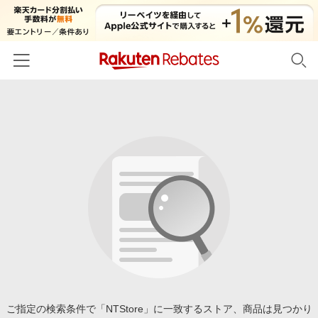
ホーム
カテゴリー一覧
百貨店・総合ECモール
イベント一覧
ファッション・インナー・小物
リーベイツ注目ストア
ヘルプ
食品・スイーツ・お酒
初回購入者限定特典
友達紹介
日用品・キッチン用品
対象ストア新規限定特典
コスメ・健康・医薬品
楽天IDでログイン/会員登録
新着ストアのご紹介
キッズ・ベビー用品
電子書籍特集
家電・PC・スマホ・カメラ
ご指定の検索条件で「NTStore」に一致するストア、商品は見つかり
楽天ペイ導入ストア