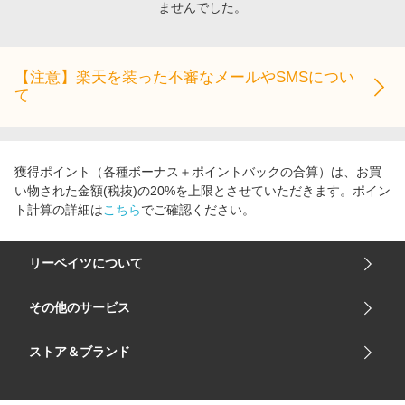
ませんでした。
エンタメ
楽天サービス特集
スポーツ・アウトドア・ゴルフ
旅行特集
インテリア・寝具
【注意】楽天を装った不審なメールやSMSについ
わくわく夏特集
て
ペット・花・DIY・車
とことん買い物チャレンジ
旅行・レジャー・ホテル予約
Apple公式サイト×楽天カード分割払い
生活・お役立ち
Qoo10メガポ
獲得ポイント（各種ボーナス＋ポイントバックの合算）は、お買
金融・マネー・保険
い物された金額(税抜)の20%を上限とさせていただきます。ポイン
Samsung ボーナスキャンペーン
ト計算の詳細は
こちら
でご確認ください。
デジタルコンテンツ
週末の高還元 夏の長期版
ビジネス・その他サービス
リーベイツについて
会社概要
その他のサービス
ご利用ガイド
楽天市場
ストア＆ブランド
サイトマップ
楽天モバイル
ユニクロオンラインストア
リーベイツ 公式アプリ