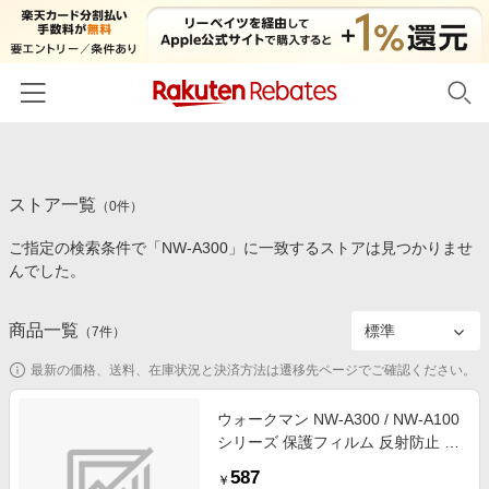
ホーム
ストア一覧
カテゴリー一覧
（
0
件）
ご指定の検索条件で「NW-A300」に一致するストアは見つかりませ
百貨店・総合ECモール
イベント一覧
んでした。
ファッション・インナー・小物
リーベイツ注目ストア
ヘルプ
食品・スイーツ・お酒
商品一覧
（
7
件）
初回購入者限定特典
友達紹介
日用品・キッチン用品
対象ストア新規限定特典
最新の価格、送料、在庫状況と決済方法は遷移先ページでご確認ください。
コスメ・健康・医薬品
楽天IDでログイン/会員登録
新着ストアのご紹介
ウォークマン NW-A300 / NW-A100
キッズ・ベビー用品
シリーズ 保護フィルム 反射防止 抗
電子書籍特集
菌 指紋防止 気泡防止 【 NW-A306
家電・PC・スマホ・カメラ
587
楽天ペイ導入ストア
￥
NW-A307 NW-A100TPS NW-A105