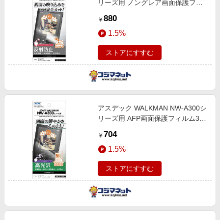
リーズ用 ノングレア画面保護フィ
ルム3 NGBSW32
880
￥
1.5%
ストアにすすむ
アスデック WALKMAN NW-A300シ
リーズ用 AFP画面保護フィルム3
ASHSW32
704
￥
1.5%
ストアにすすむ