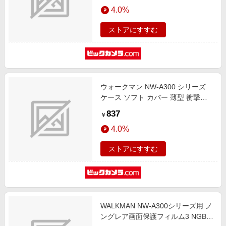
エンタメ
4.0%
NW-A105HN NW-A106 NW-A107
楽天サービス特集
各種対応 】 AVS-A23FLF
スポーツ・アウトドア・ゴルフ
旅行特集
ストアにすすむ
インテリア・寝具
わくわく夏特集
ペット・花・DIY・車
とことん買い物チャレンジ
旅行・レジャー・ホテル予約
Apple公式サイト×楽天カード分割払い
ウォークマン NW-A300 シリーズ
生活・お役立ち
Qoo10メガポ
ケース ソフト カバー 薄型 衝撃吸
金融・マネー・保険
収 ストラップ取付可 【 NW-A306
Samsung ボーナスキャンペーン
837
￥
NW-A307 各種対応 】 極み設計 透
デジタルコンテンツ
週末の高還元 夏の長期版
4.0%
明 クリア AVS-A23UCTCR
ビジネス・その他サービス
ストアにすすむ
WALKMAN NW-A300シリーズ用 ノ
ングレア画面保護フィルム3 NGB-