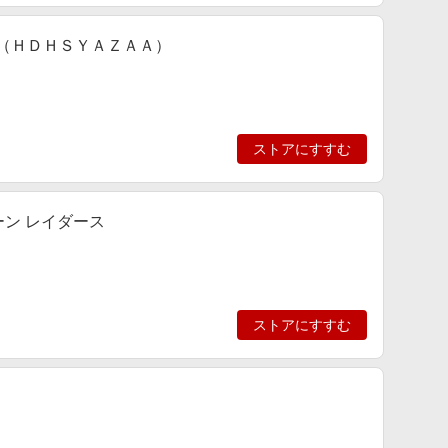
ー（ＨＤＨＳＹＡＺＡＡ）
ストアにすすむ
ゥーン レイダース
ストアにすすむ