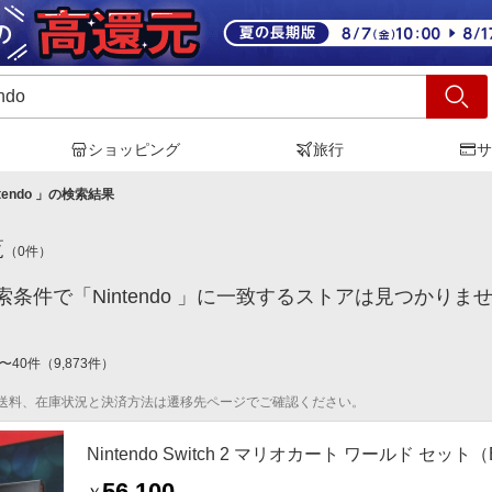
ショッピング
旅行
サ
tendo
」の検索結果
覧
（
0
件）
条件で「Nintendo 」に一致するストアは見つかりま
〜
40
件
（
9,873
件）
送料、在庫状況と決済方法は遷移先ページでご確認ください。
Nintendo Switch 2 マリオカート ワールド セット（
56,100