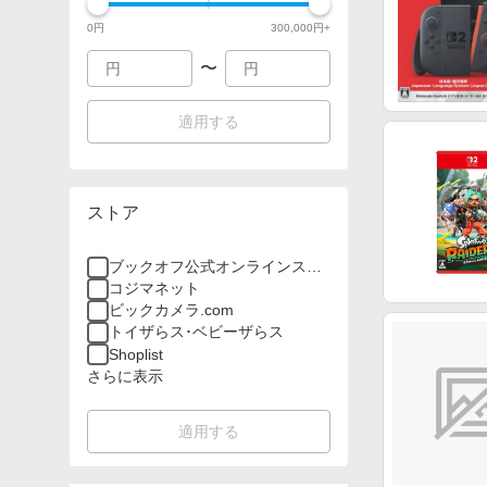
0
円
300,000
円+
〜
適用する
ストア
ブックオフ公式オンラインスト
ア
コジマネット
ビックカメラ.com
トイザらス･ベビーザらス
Shoplist
さらに表示
適用する