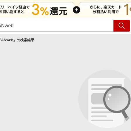
ショッピング
旅行
サ
EANweb
」の検索結果