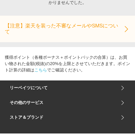
かりませんでした。
エンタメ
楽天サービス特集
スポーツ・アウトドア・ゴルフ
旅行特集
インテリア・寝具
【注意】楽天を装った不審なメールやSMSについ
わくわく夏特集
て
ペット・花・DIY・車
とことん買い物チャレンジ
旅行・レジャー・ホテル予約
Apple公式サイト×楽天カード分割払い
生活・お役立ち
Qoo10メガポ
獲得ポイント（各種ボーナス＋ポイントバックの合算）は、お買
金融・マネー・保険
い物された金額(税抜)の20%を上限とさせていただきます。ポイン
Samsung ボーナスキャンペーン
ト計算の詳細は
こちら
でご確認ください。
デジタルコンテンツ
週末の高還元 夏の長期版
ビジネス・その他サービス
リーベイツについて
会社概要
その他のサービス
ご利用ガイド
楽天市場
ストア＆ブランド
サイトマップ
楽天モバイル
ユニクロオンラインストア
リーベイツ 公式アプリ