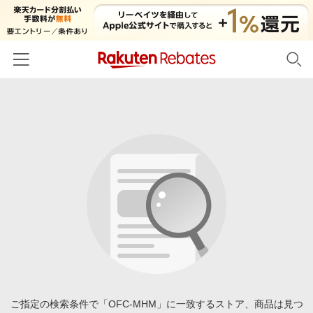
ホーム
カテゴリー一覧
百貨店・総合ECモール
イベント一覧
ファッション・インナー・小物
リーベイツ注目ストア
ヘルプ
食品・スイーツ・お酒
初回購入者限定特典
友達紹介
日用品・キッチン用品
対象ストア新規限定特典
コスメ・健康・医薬品
楽天IDでログイン/会員登録
新着ストアのご紹介
キッズ・ベビー用品
電子書籍特集
家電・PC・スマホ・カメラ
ご指定の検索条件で「OFC-MHM」に一致するストア、商品は見つ
楽天ペイ導入ストア