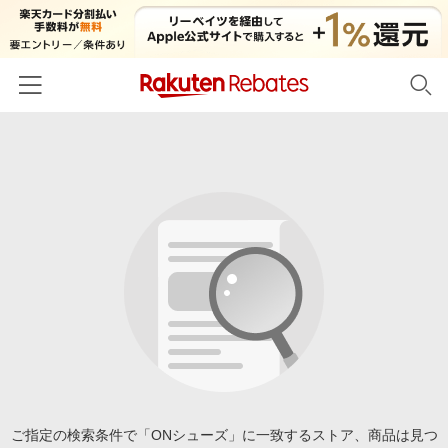
ホーム
カテゴリー一覧
百貨店・総合ECモール
イベント一覧
ファッション・インナー・小物
リーベイツ注目ストア
ヘルプ
食品・スイーツ・お酒
初回購入者限定特典
友達紹介
日用品・キッチン用品
対象ストア新規限定特典
コスメ・健康・医薬品
楽天IDでログイン/会員登録
新着ストアのご紹介
キッズ・ベビー用品
電子書籍特集
家電・PC・スマホ・カメラ
ご指定の検索条件で「ONシューズ」に一致するストア、商品は見つ
楽天ペイ導入ストア