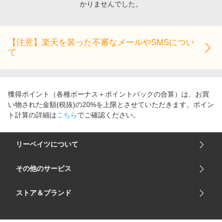
かりませんでした。
エンタメ
楽天サービス特集
スポーツ・アウトドア・ゴルフ
旅行特集
インテリア・寝具
【注意】楽天を装った不審なメールやSMSについ
わくわく夏特集
て
ペット・花・DIY・車
とことん買い物チャレンジ
旅行・レジャー・ホテル予約
Apple公式サイト×楽天カード分割払い
生活・お役立ち
Qoo10メガポ
獲得ポイント（各種ボーナス＋ポイントバックの合算）は、お買
金融・マネー・保険
い物された金額(税抜)の20%を上限とさせていただきます。ポイン
Samsung ボーナスキャンペーン
ト計算の詳細は
こちら
でご確認ください。
デジタルコンテンツ
週末の高還元 夏の長期版
ビジネス・その他サービス
リーベイツについて
会社概要
その他のサービス
ご利用ガイド
楽天市場
ストア＆ブランド
サイトマップ
楽天モバイル
ユニクロオンラインストア
リーベイツ 公式アプリ