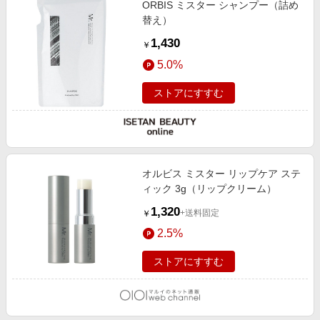
ORBIS ミスター シャンプー（詰め
エンタメ
楽天サービス特集
替え）
スポーツ・アウトドア・ゴルフ
旅行特集
1,430
￥
インテリア・寝具
わくわく夏特集
5.0%
ペット・花・DIY・車
とことん買い物チャレンジ
ストアにすすむ
旅行・レジャー・ホテル予約
Apple公式サイト×楽天カード分割払い
生活・お役立ち
Qoo10メガポ
金融・マネー・保険
Samsung ボーナスキャンペーン
デジタルコンテンツ
オルビス ミスター リップケア ステ
週末の高還元 夏の長期版
ィック 3g（リップクリーム）
ビジネス・その他サービス
1,320
+送料固定
￥
2.5%
ストアにすすむ