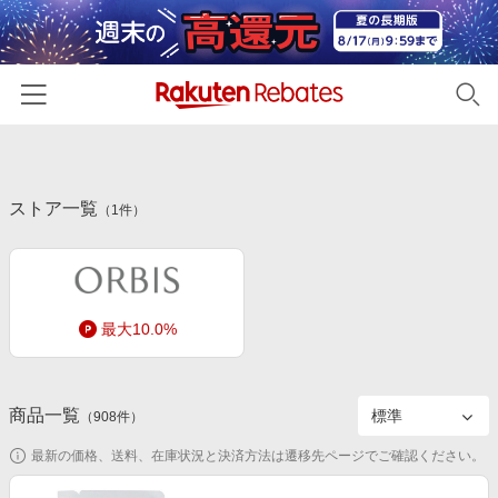
ホーム
ストア一覧
カテゴリー一覧
（
1
件）
百貨店・総合ECモール
イベント一覧
ファッション・インナー・小物
リーベイツ注目ストア
ヘルプ
食品・スイーツ・お酒
最大10.0%
初回購入者限定特典
友達紹介
日用品・キッチン用品
対象ストア新規限定特典
コスメ・健康・医薬品
楽天IDでログイン/会員登録
新着ストアのご紹介
商品一覧
（
908
件）
キッズ・ベビー用品
電子書籍特集
最新の価格、送料、在庫状況と決済方法は遷移先ページでご確認ください。
家電・PC・スマホ・カメラ
楽天ペイ導入ストア