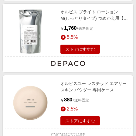
オルビス ブライト ローション
M(しっとりタイプ) つめかえ用【医
薬部外品】 180mL
1,760
+送料固定
￥
5.5%
ストアにすすむ
オルビスユー レステッド エアリー
スキン パウダー 専用ケース
880
+送料固定
￥
2.5%
ストアにすすむ