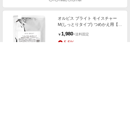
オルビス ブライト モイスチャー
M(しっとりタイプ) つめかえ用【医
薬部外品】 50mL
1,980
+送料固定
￥
5.5%
ストアにすすむ
オルビス クリアフル エッセンス カ
バー ファンデーション 専用パフ 3g
220
+送料固定
￥
5.5%
ストアにすすむ